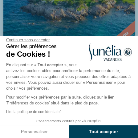
Nouveau
Continuer sans accepter
Gérer les préférences
de Cookies !
En cliquant sur
« Tout accepter »
, vous
Camping Baia Holiday Isuledda
activez les cookies utiles pour améliorer la performance du site,
Arzachena, Sardaigne, Italie
personnaliser votre navigation et vous proposer des offres adaptées à
vos envies. Vous pouvez aussi cliquer sur
« Personnaliser »
pour
choisir vos préférences.
Voir le camping
Pour modifier vos préférences par la suite, cliquez sur le lien
'Préférences de cookies' situé dans le pied de page.
Lire la politique de confidentialité
Consentements certifiés par
Voir les résultats sur la carte
Personnaliser
Tout accepter