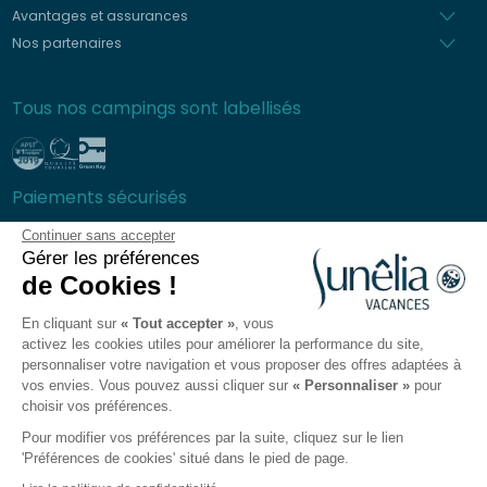
Avantages et assurances
Nos partenaires
Tous nos campings sont labellisés
Paiements sécurisés
Continuer sans accepter
Gérer les préférences
de Cookies !
Foire aux questions
En cliquant sur
« Tout accepter »
, vous
Conditions générales de ventes
activez les cookies utiles pour améliorer la performance du site,
Protection des données personnelles
personnaliser votre navigation et vous proposer des offres adaptées à
vos envies. Vous pouvez aussi cliquer sur
« Personnaliser »
pour
Mentions légales
choisir vos préférences.
Plan du site
Pour modifier vos préférences par la suite, cliquez sur le lien
Préférences des Cookies
'Préférences de cookies' situé dans le pied de page.
L'app Sunêlia