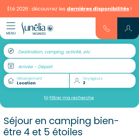
Été 2026 : découvrez les
dernières disponibilités
!
MENU
Destination, camping, activité, etc
Arrivée - Départ
Hébergement
Voyageurs
Filtrer ma recherche
Séjour en camping bien-
être 4 et 5 étoiles