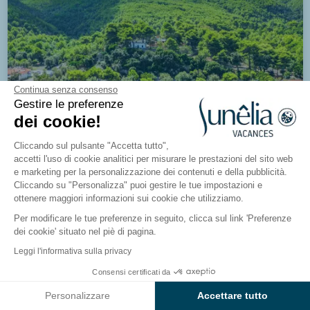
Continua senza consenso
Gestire le preferenze
dei cookie!
Cliccando sul pulsante "Accetta tutto",
accetti l'uso di cookie analitici per misurare le prestazioni del sito web
Nuovo
e marketing per la personalizzazione dei contenuti e della pubblicità.
Cliccando su "Personalizza" puoi gestire le tue impostazioni e
ottenere maggiori informazioni sui cookie che utilizziamo.
Per modificare le tue preferenze in seguito, clicca sul link 'Preferenze
dei cookie' situato nel piè di pagina.
Campeggio San Nicola
Leggi l'informativa sulla privacy
Peschici, Puglia, Italia
Consensi certificati da
Vedi i risultati sulla mappa
Vedi il campeggio
Personalizzare
Accettare tutto