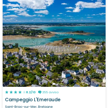
8.2/10
355 avviso
Campeggio L'Emeraude
Saint-Briac-sur-Mer, Bretagne