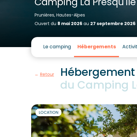
Camping La Presqu'île
Prunières, Hautes-Alpes
Ouvert du
8 mai 2026
au
27 septembre 2026
Le camping
Hébergements
Activi
Hébergement 
Retour
du Camping La
LOCATION