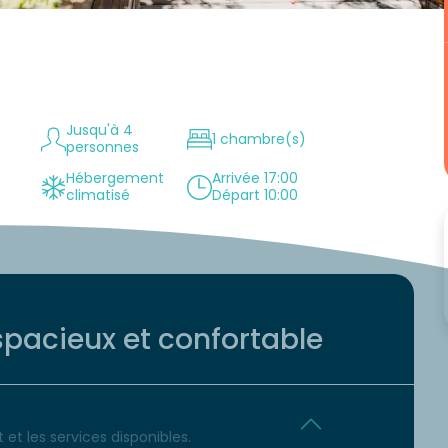
Jusqu'à 4
1 chambre(s)
personnes
Hébergement
Arrivée 17:00
climatisé
Départ 10:00
pacieux et confortable
et les services disponibles.