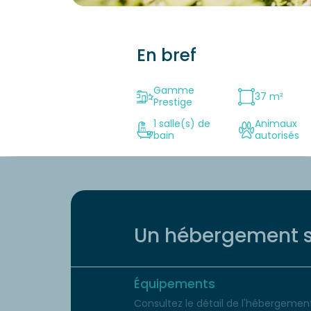
En bref
Gamme
37 m²
Prestige
1 salle(s) de
Animaux
bain
autorisés
Un hébergement s
Équipements
Consultez le détail de l'hébergement 