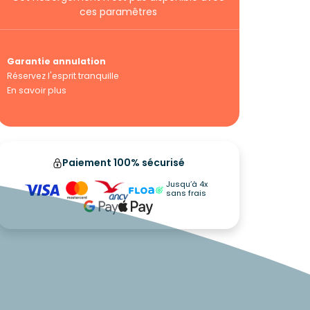
ces paramêtres
Garantie annulation
Réservez l'esprit tranquille
En savoir plus
Paiement 100% sécurisé
Jusqu’à 4x
sans frais