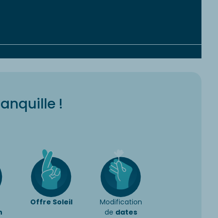
ranquille !
Offre Soleil
Modification
n
de
dates