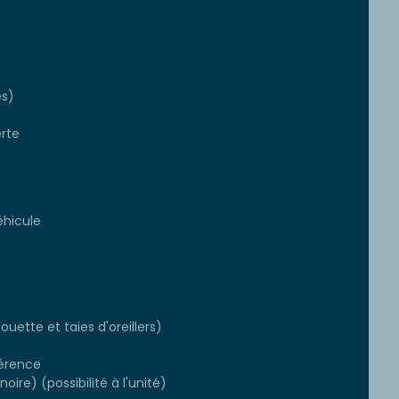
es)
rte
éhicule
ouette et taies d'oreillers)
érence
oire) (possibilité à l'unité)