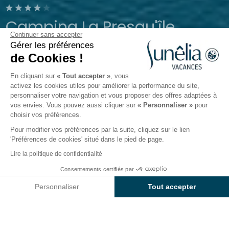
Camping La Presqu'île
Continuer sans accepter
Gérer les préférences
Prunières, Hautes-Alpes
de Cookies !
Ouvert du
8 mai 2026
au
27 septembre 2026
En cliquant sur
« Tout accepter »
, vous
activez les cookies utiles pour améliorer la performance du site,
personnaliser votre navigation et vous proposer des offres adaptées à
s
Activités
Autour de l'eau
Monde de l'enfant
Re
vos envies. Vous pouvez aussi cliquer sur
« Personnaliser »
pour
choisir vos préférences.
Pour modifier vos préférences par la suite, cliquez sur le lien
Monde de l’enfant au camping
'Préférences de cookies' situé dans le pied de page.
Sunêlia La Presqu’île
Lire la politique de confidentialité
Consentements certifiés par
Les vacances sont particulièrement importantes
Voir prix et disponibilités
dans la vie d'un enfant, c’est pourquoi les équipes du
Personnaliser
Tout accepter
Sunêlia La Presqu’île
souhaitent les rendre
Axeptio consent
Plateforme de Gestion du Consentement : Personnalisez vos O
inoubliables !
Notre plateforme vous permet d'adapter et de gérer vos paramètr