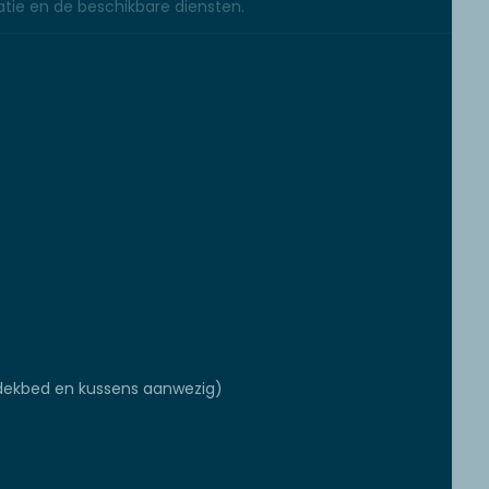
tie en de beschikbare diensten.
ekbed en kussens aanwezig)