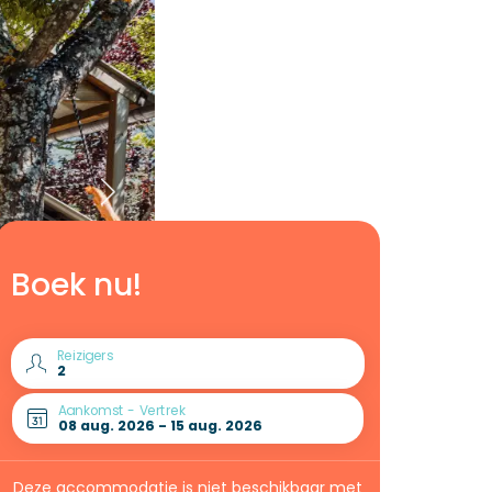
Boek nu!
Reizigers
Aankomst - Vertrek
Deze accommodatie is niet beschikbaar met