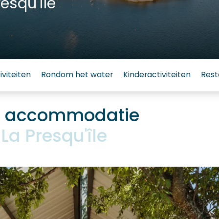
esqu'île
iviteiten
Rondom het water
Kinderactiviteiten
Rest
io accommodatie
a Presqu'île