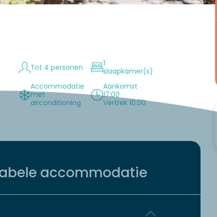
1
Tot 4 personen
slaapkamer(s)
Accommodatie
Aankomst
met
17:00
n
airconditioning
Vertrek 10:00
tabele accommodatie