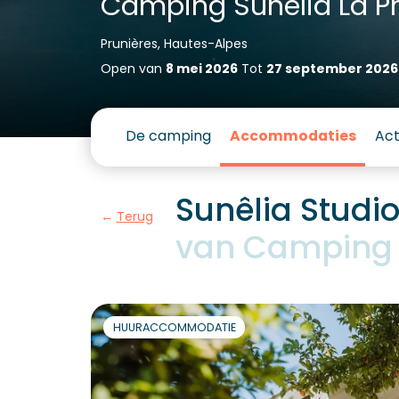
Camping Sunêlia La Pr
Prunières, Hautes-Alpes
Open van
8 mei 2026
Tot
27 september 2026
De camping
Accommodaties
Act
Sunêlia Stud
Terug
van Camping L
HUURACCOMMODATIE