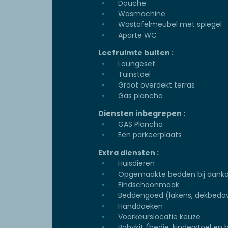
Douche
Wasmachine
Wastafelmeubel met spiegel
Aparte WC
Leefruimte buiten :
Loungeset
Tuinstoel
Groot overdekt terras
Gas plancha
Diensten inbegrepen :
GAS Plancha
Een parkeerplaats
Extra diensten :
Huisdieren
Opgemaakte bedden bij aank
Eindschoonmaak
Beddengoed (lakens, dekbedov
Handdoeken
Voorkeurslocatie keuze
Babykit (bedje, kinderstoel en b