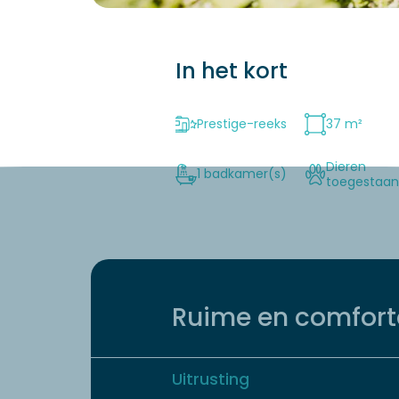
In het kort
Prestige-reeks
37 m²
Dieren
1 badkamer(s)
toegestaa
Ruime en comfor
Uitrusting