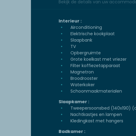
Bekijk de details van uw accommoda
Interieur :
Airconditioning
Elektrische kookplaat
Slaapbank
TV
Opbergruimte
Grote koelkast met vriezer
Filter koffiezetapparaat
Magnetron
Broodrooster
Waterkoker
Schoonmaakmaterialen
Slaapkamer :
Tweepersoonsbed (140x190) (d
Nachtkastjes en lampen
Kledingkast met hangers
Badkamer :