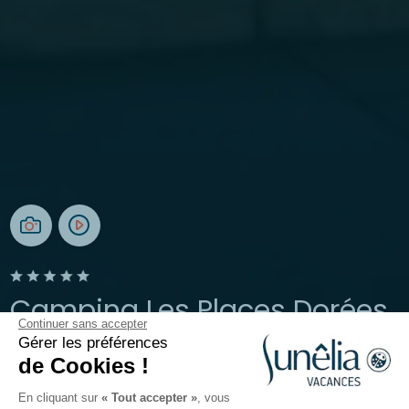
Camping Les Places Dorées
Continuer sans accepter
Gérer les préférences
Saint-Jean-de-Monts, Vendée
de Cookies !
Ouvert du
1 mai 2026
au
13 septembre 2026
En cliquant sur
« Tout accepter »
, vous