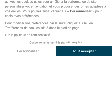
activez les cookies utiles pour améliorer la performance du site,
personnaliser votre navigation et vous proposer des offres adaptées à
ing
Hébergements
Activités
Autour de l'eau
Mo
vos envies. Vous pouvez aussi cliquer sur
« Personnaliser »
pour
choisir vos préférences.
Pour modifier vos préférences par la suite, cliquez sur le lien
Autour de l'eau au camping
'Préférences de cookies' situé dans le pied de page.
Sunêlia Les Places Dorées
Lire la politique de confidentialité
Consentements certifiés par
Vous recherchez un camping haut-de-gamme avec
Voir prix et disponibilités
un
parc aquatique spacieux et fun
? Optez pour
Personnaliser
Tout accepter
notre camping Sunêlia Les Places Dorées. Étendu sur
Axeptio consent
Plateforme de Gestion du Consentement : Personnalisez vos O
300 m², le parc s’articule autour de
bassins parfaits
Notre plateforme vous permet d'adapter et de gérer vos paramètr
pour la détente
et de
zones aqualudiques
pensées pour les enfants
. Un décor exotique vous
fait voyager loin, très loin.
Plus loin, de l’autre côté de la pinède,
les vagues de
l’océan
vont et viennent sur les plages de sable fin.
Le mot ‘Atlantique’ résonne ici comme nulle part
ailleurs
.
Château de sable, partie de beach volley ou