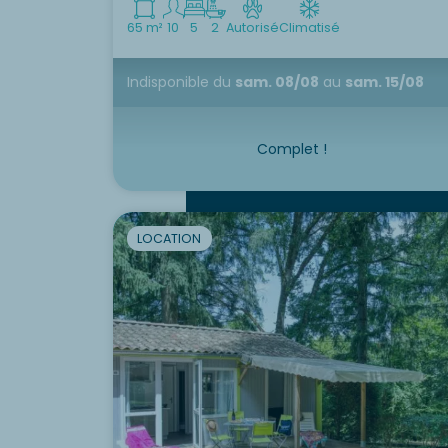
65 m²
10
5
2
Autorisé
Climatisé
Indisponible
du
sam. 08/08
au
sam. 15/08
Complet !
LOCATION