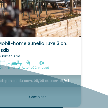
Mobil-home Sunelia Luxe 3 ch.
2sdb
uartier Luxe
0 m²
6
3
2
Autorisé
Climatisé
ndisponible
du
sam. 08/08
au
sam. 15/08
Complet !