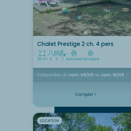
Chalet Prestige 2 ch. 4 pers
35 m²
4
2
1
Autorisé
Climatisé
Indisponible
du
sam. 08/08
au
sam. 15/08
Complet !
LOCATION