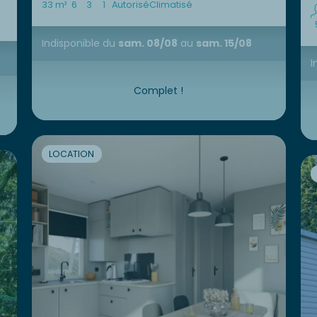
33 m²
6
3
1
Autorisé
Climatisé
Indisponible
du
sam. 08/08
au
sam. 15/08
I
Complet !
LOCATION