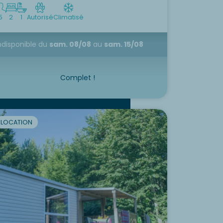
5
2
1
Autorisé
Climatisé
ndisponible
du
sam. 08/08
au
sam. 15/08
Complet !
LOCATION