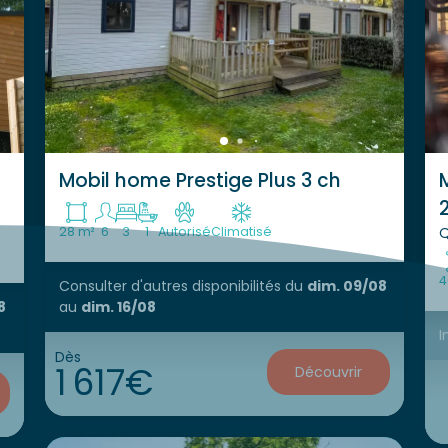
Mobil home Prestige Plus 3 ch
28 m²
6
3
1
Autorisé
Climatisé
Q
4
Consulter d'autres disponibilités
du
dim. 09/08
8
au
dim. 16/08
I
Dès
1 617€
Découvrir