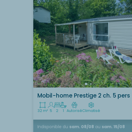
Mobil-home Prestige 2 ch. 5 pers
32 m²
5
2
1
Autorisé
Climatisé
Indisponible
du
sam. 08/08
au
sam. 15/08