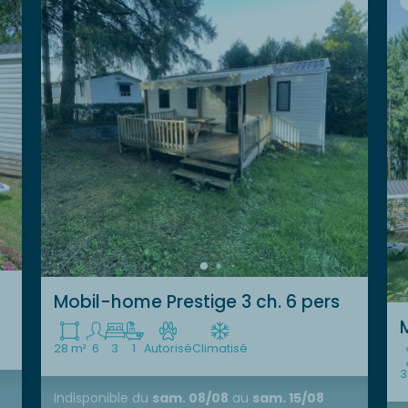
Mobil-home Prestige 3 ch. 6 pers
28 m²
6
3
1
Autorisé
Climatisé
3
Indisponible
du
sam. 08/08
au
sam. 15/08