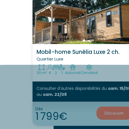
Mobil-home Sunêlia Luxe 2 ch.
Quartier Luxe
30 m²
4
2
1
Autorisé
Climatisé
Consulter d'autres disponibilités
du
sam. 15/0
au
sam. 22/08
Dès
1 799€
Découvrir