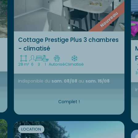
Nouveau
Cottage Prestige Plus 3 chambres
- climatisé
28 m²
6
3
1
Autorisé
Climatisé
3
Indisponible
du
sam. 08/08
au
sam. 15/08
I
Complet !
LOCATION