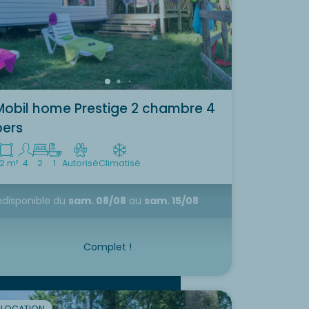
Mobil home Prestige 2 chambre 4
pers
2 m²
4
2
1
Autorisé
Climatisé
ndisponible
du
sam. 08/08
au
sam. 15/08
Complet !
LOCATION