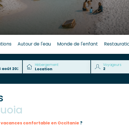
tions
Autour de l'eau
Monde de l'enfant
Restaurati
Hébergement
Voyageurs
s
quoia
e vacances confortable en Occitanie
?