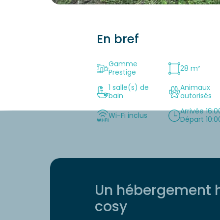
En bref
Gamme
28 m²
Prestige
1 salle(s) de
Animaux
bain
autorisés
Arrivée 16:0
Wi-Fi inclus
Départ 10:0
Un hébergement 
cosy