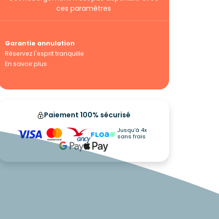
ces paramêtres
Garantie annulation
Réservez l'esprit tranquille
En savoir plus
Paiement 100% sécurisé
Jusqu’à 4x
sans frais