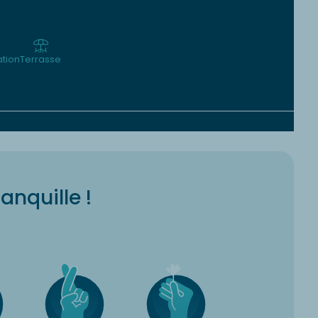
ation
Terrasse
ranquille !