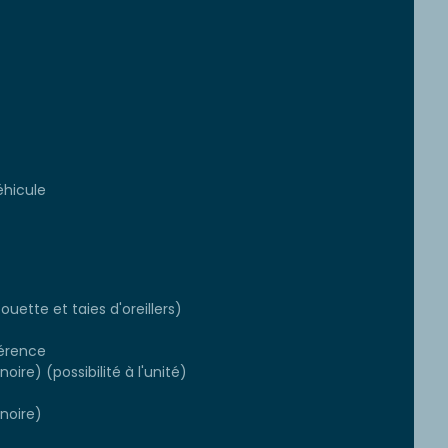
éhicule
ouette et taies d'oreillers)
érence
oire) (possibilité à l'unité)
gnoire)