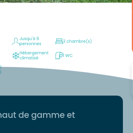
Jusqu'à 6
3 chambre(s)
personnes
Hébergement
1 WC
climatisé
0
0
haut de gamme et