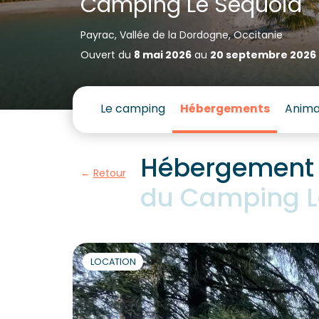
Camping Le Séquoia
Payrac, Vallée de la Dordogne, Occitanie
Ouvert du
8 mai 2026
au
20 septembre 2026
Le camping
Hébergements
Anima
Hébergement S
Retour
du Camping L
LOCATION