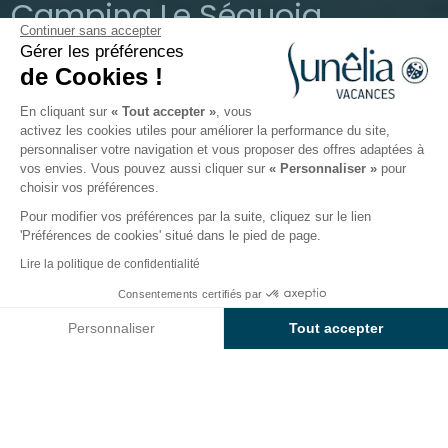
Camping Le Séquoia
Continuer sans accepter
Gérer les préférences
Payrac, Vallée de la Dordogne, Occitanie
de Cookies !
Ouvert du
8 mai 2026
au
20 septembre 2026
En cliquant sur
« Tout accepter »
, vous
activez les cookies utiles pour améliorer la performance du site,
personnaliser votre navigation et vous proposer des offres adaptées à
Le camping
Hébergements
Animations
Autour d
vos envies. Vous pouvez aussi cliquer sur
« Personnaliser »
pour
choisir vos préférences.
Pour modifier vos préférences par la suite, cliquez sur le lien
'Préférences de cookies' situé dans le pied de page.
Retour
Lire la politique de confidentialité
Hébergement Sunêlia Luxe
Consentements certifiés par
Réserver
Indisponible sur ces dates
du Camping Le Séquoia
Personnaliser
Tout accepter
Axeptio consent
Plateforme de Gestion du Consentement : Personnalisez vos O
Notre plateforme vous permet d'adapter et de gérer vos paramètr
LOCATION
1 / 10