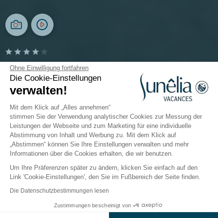
Camping Le Séquoia
Ohne Einwilligung fortfahren
Die Cookie-Einstellungen
verwalten!
Okzitanien, Lot
Öffnen von
8. Mai 2026
Bis
20. September 2026
Mit dem Klick auf „Alles annehmen“
stimmen Sie der Verwendung analytischer Cookies zur Messung der
Leistungen der Webseite und zum Marketing für eine individuelle
Abstimmung von Inhalt und Werbung zu. Mit dem Klick auf
Der Campingplatz
Unterkünfte
Animationen des S
„Abstimmen“ können Sie Ihre Einstellungen verwalten und mehr
Informationen über die Cookies erhalten, die wir benutzen.
Um Ihre Präferenzen später zu ändern, klicken Sie einfach auf den
Link 'Cookie-Einstellungen', den Sie im Fußbereich der Seite finden.
Zurück
Die Datenschutzbestimmungen lesen
Unterkunft Sunêlia Luxe
Zustimmungen bescheinigt von
Buchen Sie
An diesen Tagen nicht verfügbar