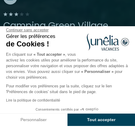
Camping Green Village
Continuer sans accepter
Gérer les préférences
Gujan-Maestras, Gironde
de Cookies !
Ouvert du
31 mars 2026
au
31 octobre 2026
En cliquant sur
« Tout accepter »
, vous
activez les cookies utiles pour améliorer la performance du site,
personnaliser votre navigation et vous proposer des offres adaptées à
nde de l'enfant
Restauration
Infos et Services
Avi
vos envies. Vous pouvez aussi cliquer sur
« Personnaliser »
pour
choisir vos préférences.
Pour modifier vos préférences par la suite, cliquez sur le lien
Services et infos pratiques du
'Préférences de cookies' situé dans le pied de page.
camping
Lire la politique de confidentialité
Green Village
Consentements certifiés par
Voir prix et disponibilités
Personnaliser
Tout accepter
Facilitez vos vacances et profitez pleinement des
services et commerces mis à votre disposition par le
Axeptio consent
Plateforme de Gestion du Consentement : Personnalisez vos O