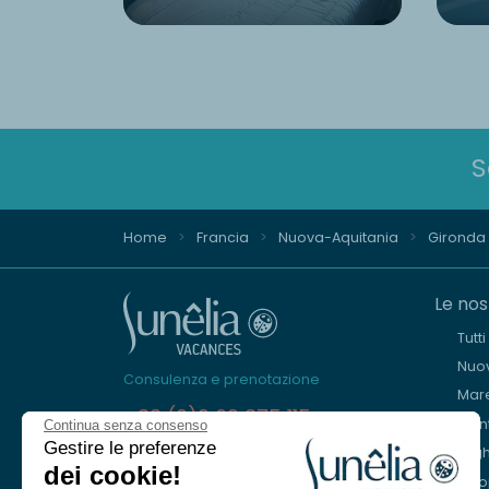
S
Home
Francia
Nuova-Aquitania
Gironda
Le nos
Tutt
Nuov
Consulenza e prenotazione
Mar
+33 (0)9 69 375 115
Mon
Continua senza consenso
Gestire le preferenze
Lagh
Siamo qui per aiutarvi
dei cookie!
Eur
Dal lunedì al venerdì, dalle 8.30 alle