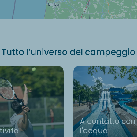
Tutto l’universo del campeggio
A contatto con
tività
l'acqua