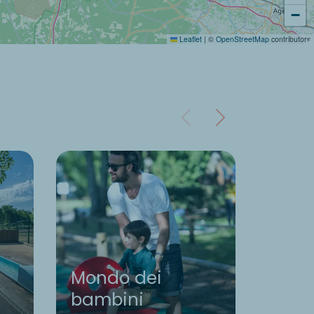
−
Leaflet
|
©
OpenStreetMap
contributors
Mondo dei
bambini
Rist