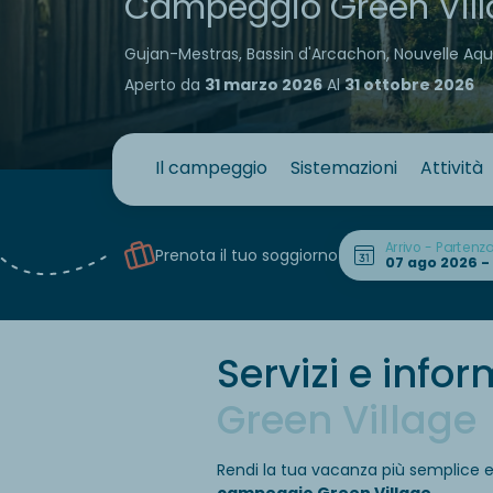
Campeggio Green Vil
Gujan-Mestras, Bassin d'Arcachon, Nouvelle Aqu
Aperto da
31 marzo 2026
Al
31 ottobre 2026
Il campeggio
Sistemazioni
Attività
Arrivo - Partenz
Prenota il tuo soggiorno
Servizi e info
Green Village
Rendi la tua vacanza più semplice e a