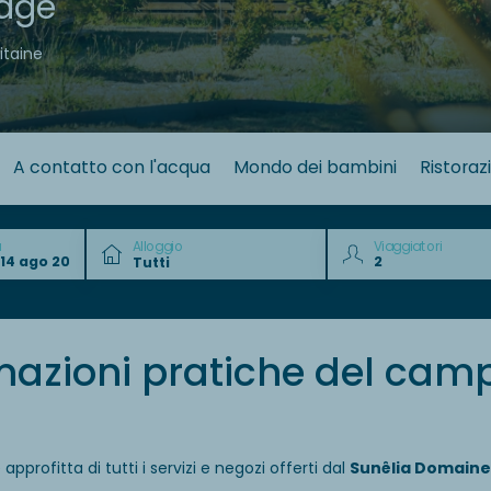
lage
itaine
A contatto con l'acqua
Mondo dei bambini
Ristoraz
a
Alloggio
Viaggiatori
rmazioni pratiche del ca
pprofitta di tutti i servizi e negozi offerti dal
Sunêlia Domaine 