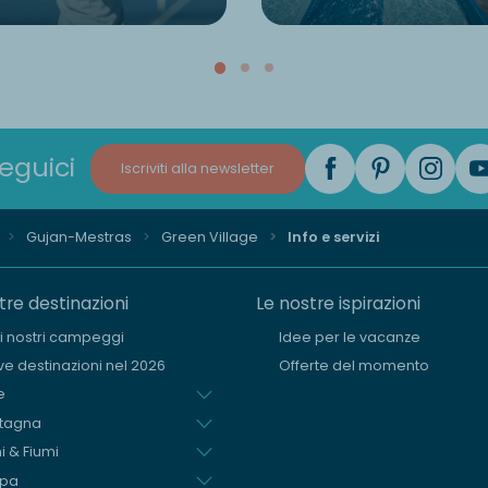
eguici
Iscriviti alla newsletter
Gujan-Mestras
Green Village
Info e servizi
tre destinazioni
Le nostre ispirazioni
i i nostri campeggi
Idee per le vacanze
e destinazioni nel 2026
Offerte del momento
e
tagna
i & Fiumi
opa