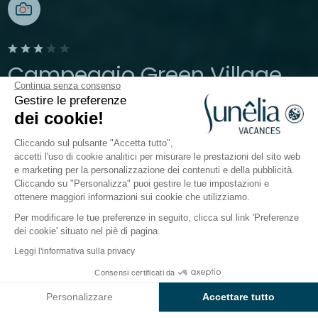
Campeggio Green Village
Continua senza consenso
Gestire le preferenze
Gujan-Mestras, Bassin d'Arcachon, Nouvelle Aquitaine
dei cookie!
Aperto da
31 marzo 2026
Al
31 ottobre 2026
Cliccando sul pulsante "Accetta tutto",
accetti l'uso di cookie analitici per misurare le prestazioni del sito web
e marketing per la personalizzazione dei contenuti e della pubblicità.
ità
A contatto con l'acqua
Mondo dei bambini
Ris
Cliccando su "Personalizza" puoi gestire le tue impostazioni e
ottenere maggiori informazioni sui cookie che utilizziamo.
Per modificare le tue preferenze in seguito, clicca sul link 'Preferenze
Mondo dei bambini al
dei cookie' situato nel piè di pagina.
campeggio Sunêlia
Leggi l'informativa sulla privacy
Green Village
Consensi certificati da
Controlla prezzi e disponibilità
Personalizzare
Accettare tutto
Un vero nido pensato per i più piccoli: il miniclub è