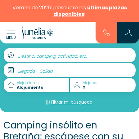
Verano de 2026: ¡descubre las
últimas plazas
disponibles
!
MENÚ
Destino, camping, actividad, etc.
Llegada - Salida
Alojamiento
Viajeros
Filtrar mi búsqueda
Camping insólito en
Bretaña: escápese con su