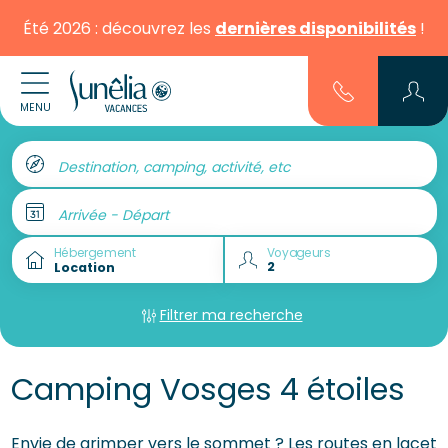
Été 2026 : découvrez les
dernières disponibilités
!
MENU
Destination, camping, activité, etc
Arrivée - Départ
Hébergement
Voyageurs
Filtrer ma recherche
Camping Vosges 4 étoiles
Envie de grimper vers le sommet ? Les routes en lacet