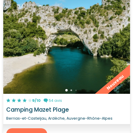
Nouveau
9/10
54 avis
Camping Mazet Plage
Berrias-et-Casteljau, Ardèche, Auvergne-Rhône-Alpes