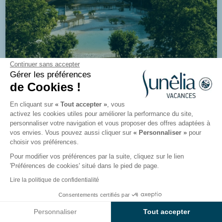
Continuer sans accepter
Gérer les préférences
8.6/10
853 avis
de Cookies !
Camping La Clémentine
En cliquant sur
« Tout accepter »
, vous
Alès, Cévennes, Occitanie
activez les cookies utiles pour améliorer la performance du site,
personnaliser votre navigation et vous proposer des offres adaptées à
vos envies. Vous pouvez aussi cliquer sur
« Personnaliser »
pour
Voir le camping
choisir vos préférences.
Pour modifier vos préférences par la suite, cliquez sur le lien
'Préférences de cookies' situé dans le pied de page.
Lire la politique de confidentialité
Consentements certifiés par
Voir les résultats sur la carte
Personnaliser
Tout accepter