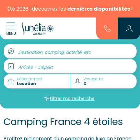
Été 2026 : découvrez les
dernières disponibilités
!
MENU
Destination, camping, activité, etc
Arrivée - Départ
Hébergement
Voyageurs
Filtrer ma recherche
Camping France 4 étoiles
Profitez pleinement d’un camping de luxe en France