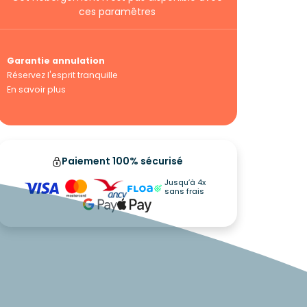
ces paramêtres
Garantie annulation
Réservez l'esprit tranquille
En savoir plus
Paiement 100% sécurisé
Jusqu’à 4x
sans frais