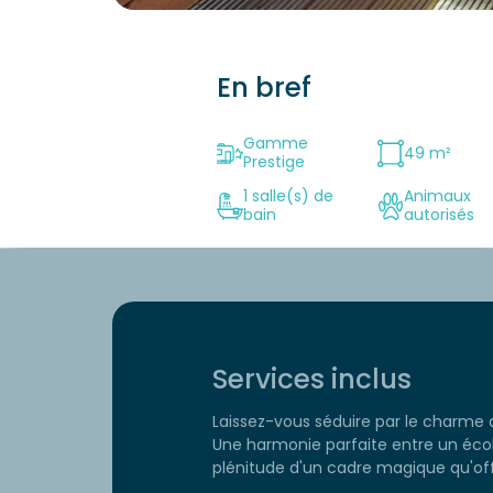
En bref
Gamme
49 m²
Prestige
1 salle(s) de
Animaux
bain
autorisés
Services inclus
Laissez-vous séduire par le charme 
Une harmonie parfaite entre un écol
plénitude d'un cadre magique qu'off