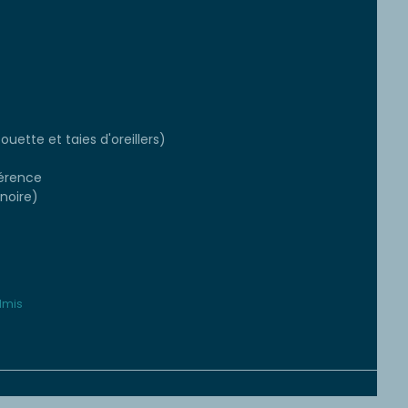
ouette et taies d'oreillers)
érence
gnoire)
dmis