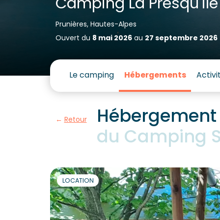
Camping La Presqu'île
Prunières, Hautes-Alpes
Ouvert du
8 mai 2026
au
27 septembre 2026
Le camping
Hébergements
Activi
Hébergement T
Retour
du Camping Su
LOCATION