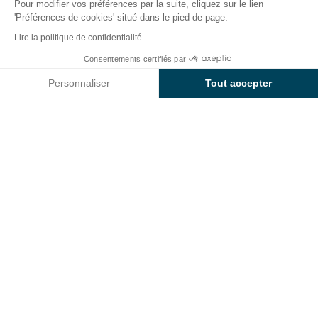
Pour modifier vos préférences par la suite, cliquez sur le lien
'Préférences de cookies' situé dans le pied de page.
Retour
Lire la politique de confidentialité
L'Emplacement Sunêlia Confort
Dès
Consentements certifiés par
Réserver
85€
Rivage
Personnaliser
Tout accepter
du Camping La Presqu'île
Axeptio consent
Plateforme de Gestion du Consentement : Personnalisez vos O
Notre plateforme vous permet d'adapter et de gérer vos paramètr
EMPLACEMENT
1 / 4