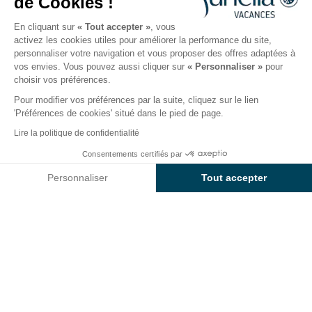
de Cookies !
Ouvert du
3 avril 2026
au
1 novembre 2026
En cliquant sur
« Tout accepter »
, vous
activez les cookies utiles pour améliorer la performance du site,
personnaliser votre navigation et vous proposer des offres adaptées à
Le camping
Hébergements
Activités
Autour de l
vos envies. Vous pouvez aussi cliquer sur
« Personnaliser »
pour
choisir vos préférences.
Pour modifier vos préférences par la suite, cliquez sur le lien
'Préférences de cookies' situé dans le pied de page.
Retour
Lire la politique de confidentialité
Hébergement Sunêlia Chalet
Consentements certifiés par
Réserver
Indisponible sur ces dates
Confort Azur
Personnaliser
Tout accepter
du Camping Le Clos du Rhône
Axeptio consent
Plateforme de Gestion du Consentement : Personnalisez vos O
Notre plateforme vous permet d'adapter et de gérer vos paramètr
LOCATION
1 / 5