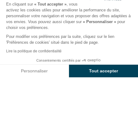
En cliquant sur
« Tout accepter »
, vous
activez les cookies utiles pour améliorer la performance du site,
personnaliser votre navigation et vous proposer des offres adaptées à
fant
Restauration
Infos et Services
Bien-être
Avi
vos envies. Vous pouvez aussi cliquer sur
« Personnaliser »
pour
choisir vos préférences.
Pour modifier vos préférences par la suite, cliquez sur le lien
Camping avec spa à Saintes
'Préférences de cookies' situé dans le pied de page.
Maries de la Mer en Camargue
Lire la politique de confidentialité
Consentements certifiés par
Voir prix et disponibilités
Personnaliser
Tout accepter
Votre parenthèse bien-être et Spa au
Axeptio consent
Plateforme de Gestion du Consentement : Personnalisez vos O
camping
Sunêlia Le Clos du Rhône
Notre plateforme vous permet d'adapter et de gérer vos paramètr
Pendant vos vacances à Saintes-Maries-de-la-Mer,
offrez-vous une pause détente et relaxation rien que
pour vous dans notre
camping 4 étoiles
Sunêlia Le
Clos du Rhône
.