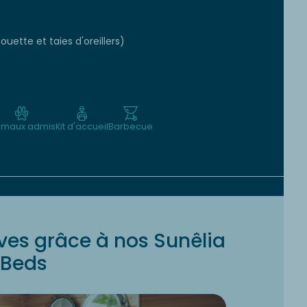
ouette et taies d'oreillers)
imaux admis
Kit d'accueil
Barbecue
ves grâce à nos Sunêlia
Beds