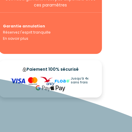
ces paramêtres
Garantie annulation
Réservez l'esprit tranquille
En savoir plus
Paiement 100% sécurisé
Jusqu’à 4x
sans frais