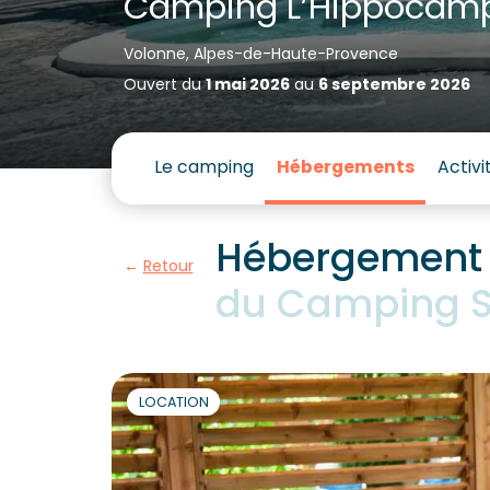
Camping L’Hippocam
Volonne, Alpes-de-Haute-Provence
Ouvert du
1 mai 2026
au
6 septembre 2026
Le camping
Hébergements
Activi
Hébergement S
Retour
du Camping S
LOCATION