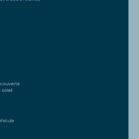
-couverte
soleil
éhicule