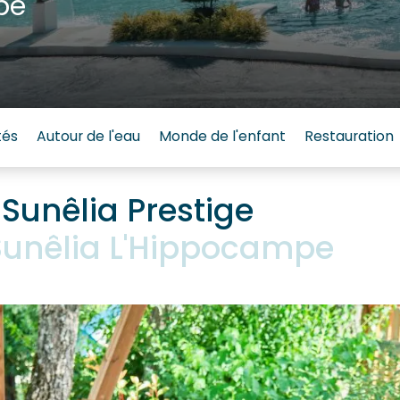
pe
tés
Autour de l'eau
Monde de l'enfant
Restauration
unêlia Prestige
unêlia L'Hippocampe