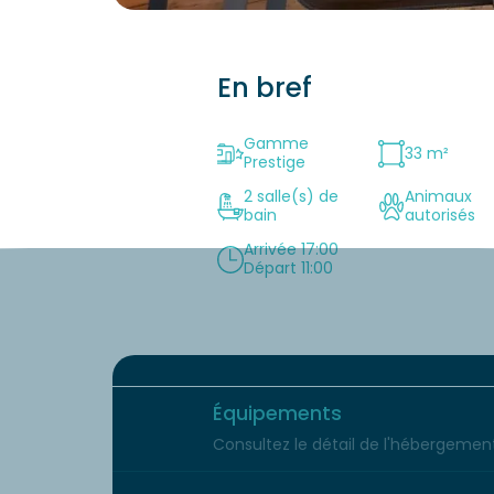
En bref
Gamme
33 m²
Prestige
2 salle(s) de
Animaux
bain
autorisés
Arrivée 17:00
Départ 11:00
Équipements
Consultez le détail de l'hébergement 