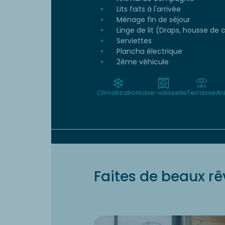
Lits faits à l'arrivée
Ménage fin de séjour
Linge de lit (Draps, housse de c
Serviettes
Plancha électrique
2ème véhicule
Climatisation
Lave-vaisselle
Terrasse
An
Faites de beaux rê