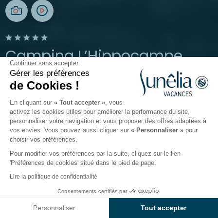
Camping L’Hippocampe
Continuer sans accepter
Gérer les préférences
Volonne, Alpes-de-Haute-Provence
de Cookies !
Ouvert du
1 mai 2026
au
6 septembre 2026
En cliquant sur
« Tout accepter »
, vous
activez les cookies utiles pour améliorer la performance du site,
personnaliser votre navigation et vous proposer des offres adaptées à
nt
Restauration
Infos et Services
Bien-être
Avis
vos envies. Vous pouvez aussi cliquer sur
« Personnaliser »
pour
choisir vos préférences.
Pour modifier vos préférences par la suite, cliquez sur le lien
L’avis des clients
'Préférences de cookies' situé dans le pied de page.
Sunêlia L'Hippocampe
Lire la politique de confidentialité
Consentements certifiés par
Retrouvez l'expérience des vacanciers Sunêlia au
Voir prix et disponibilités
camping L'Hippocampe.
Personnaliser
Tout accepter