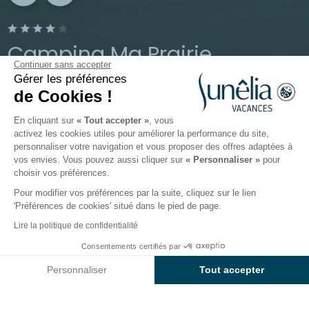
Camping Ma Prairie
Continuer sans accepter
Gérer les préférences
Canet-en-Roussillon, Pyrénées-Orientales, Occitanie
de Cookies !
Ouvert du
13 mai 2026
au
13 septembre 2026
En cliquant sur
« Tout accepter »
, vous
activez les cookies utiles pour améliorer la performance du site,
personnaliser votre navigation et vous proposer des offres adaptées à
Le camping
Hébergements
Activités
Autour de l
vos envies. Vous pouvez aussi cliquer sur
« Personnaliser »
pour
choisir vos préférences.
Pour modifier vos préférences par la suite, cliquez sur le lien
'Préférences de cookies' situé dans le pied de page.
Retour
Lire la politique de confidentialité
Forfait Emplacement CONFORT
Dès
Consentements certifiés par
Réserver
414€
- 80m²
Personnaliser
Tout accepter
Du Camping Sunêlia Ma Prairie
Axeptio consent
Plateforme de Gestion du Consentement : Personnalisez vos O