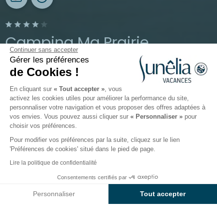
Camping Ma Prairie
Continuer sans accepter
Gérer les préférences
Canet-en-Roussillon, Pyrénées-Orientales, Occitanie
de Cookies !
Ouvert du
13 mai 2026
au
13 septembre 2026
En cliquant sur
« Tout accepter »
, vous
activez les cookies utiles pour améliorer la performance du site,
personnaliser votre navigation et vous proposer des offres adaptées à
Le camping
Hébergements
Activités
Autour de l
vos envies. Vous pouvez aussi cliquer sur
« Personnaliser »
pour
choisir vos préférences.
Pour modifier vos préférences par la suite, cliquez sur le lien
'Préférences de cookies' situé dans le pied de page.
Retour
Lire la politique de confidentialité
Forfait Emplacement CONFORT
Dès
Consentements certifiés par
Réserver
456€
Vue Gabion - 80m²
Personnaliser
Tout accepter
Du Camping Sunêlia Ma Prairie
Axeptio consent
Plateforme de Gestion du Consentement : Personnalisez vos O