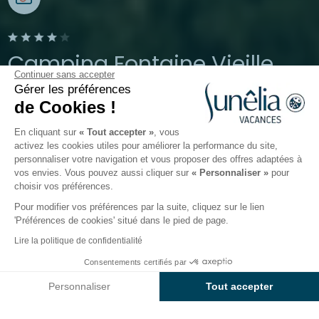
Camping Fontaine Vieille
Continuer sans accepter
Gérer les préférences
Andernos-les-Bains, Gironde
de Cookies !
Ouvert du
3 avril 2026
au
27 septembre 2026
En cliquant sur
« Tout accepter »
, vous
activez les cookies utiles pour améliorer la performance du site,
personnaliser votre navigation et vous proposer des offres adaptées à
Le camping
Hébergements
Activités
Autour de l
vos envies. Vous pouvez aussi cliquer sur
« Personnaliser »
pour
choisir vos préférences.
Pour modifier vos préférences par la suite, cliquez sur le lien
'Préférences de cookies' situé dans le pied de page.
Retour
Lire la politique de confidentialité
L'Hébergement Premium
Consentements certifiés par
Réserver
Indisponible sur ces dates
du Camping Fontaine Vieille
Personnaliser
Tout accepter
Axeptio consent
Plateforme de Gestion du Consentement : Personnalisez vos O