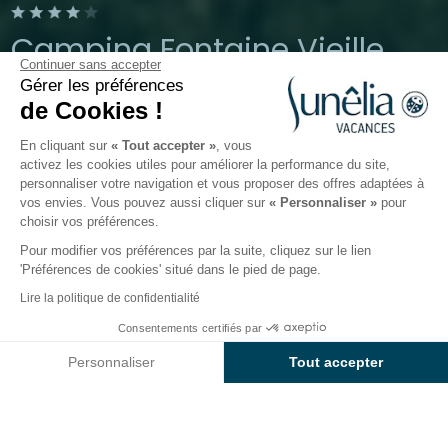
Camping Fontaine Vieille
Continuer sans accepter
Gérer les préférences
Andernos-les-Bains, Gironde
de Cookies !
Ouvert du
3 avril 2026
au
27 septembre 2026
En cliquant sur
« Tout accepter »
, vous
activez les cookies utiles pour améliorer la performance du site,
personnaliser votre navigation et vous proposer des offres adaptées à
Le camping
Hébergements
Activités
Autour de l
vos envies. Vous pouvez aussi cliquer sur
« Personnaliser »
pour
choisir vos préférences.
Pour modifier vos préférences par la suite, cliquez sur le lien
Activités du camping
'Préférences de cookies' situé dans le pied de page.
Sunêlia Fontaine Vieille
Lire la politique de confidentialité
Consentements certifiés par
Laissez l’ennui dans vos valises ! Que vous soyez sportif
Voir prix et disponibilités
dans l’âme, amateur de farniente ou en quête
Personnaliser
Tout accepter
d’adrénaline ;
le Bassin d’Arcachon
sera votre
Axeptio consent
Plateforme de Gestion du Consentement : Personnalisez vos O
terrain de jeu idéal pour passer des
vacances
Notre plateforme vous permet d'adapter et de gérer vos paramètr
actives et ressourçantes
.