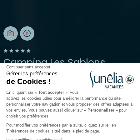
Camping Les Sablons
Continuer sans accepter
Gérer les préférences
Portiragnes, Hérault, Occitanie
de Cookies !
Ouvert du
27 mars 2026
au
30 septembre 2026
En cliquant sur
« Tout accepter »
, vous
activez les cookies utiles pour améliorer la performance du site,
personnaliser votre navigation et vous proposer des offres adaptées à
Le camping
Hébergements
Activités
Autour de l
vos envies. Vous pouvez aussi cliquer sur
« Personnaliser »
pour
choisir vos préférences.
Pour modifier vos préférences par la suite, cliquez sur le lien
'Préférences de cookies' situé dans le pied de page.
Retour