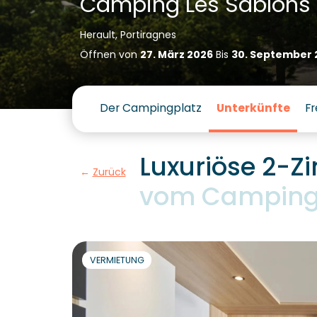
Camping Les Sablons
Herault, Portiragnes
Öffnen von
27. März 2026
Bis
30. September 
Der Campingplatz
Unterkünfte
Fr
Luxuriöse 2-Z
Zurück
vom Campingp
VERMIETUNG