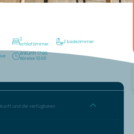
2
2 badezimmer
schlafzimmer
Ankunft 17:00
ive
Abreise 10:00
erkunft und die verfügbaren