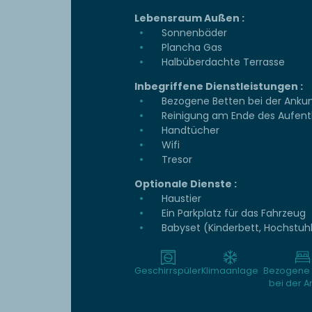
Lebensraum Außen :
Sonnenbäder
Plancha Gas
Halbüberdachte Terrasse
Inbegriffene Dienstleistungen :
Bezogene Betten bei der Ankun
Reinigung am Ende des Aufent
Handtücher
Wifi
Tresor
Optionale Dienste :
Haustier
Ein Parkplatz für das Fahrzeug
Babyset (Kinderbett, Hochstuh
Geschirrspüler
Klimaanlage
Bezogene 
bei der A