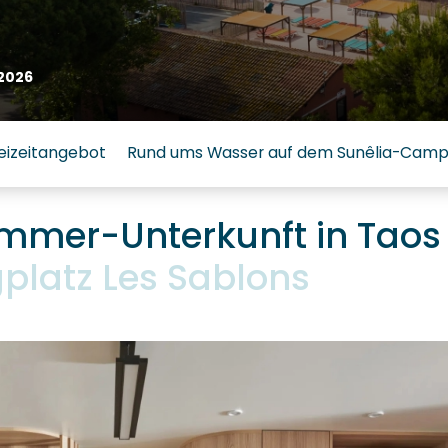
2026
eizeitangebot
Rund ums Wasser auf dem Sunêlia-Campi
immer-Unterkunft in Taos
latz Les Sablons