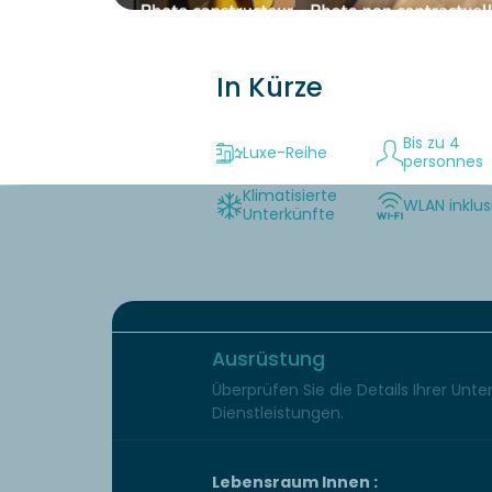
In Kürze
Bis zu 4
Luxe-Reihe
personnes
Klimatisierte
WLAN inklus
Unterkünfte
Ausrüstung
Überprüfen Sie die Details Ihrer Unt
Dienstleistungen.
Lebensraum Innen :