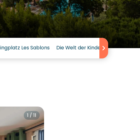
ngplatz Les Sablons
Die Welt der Kinder auf dem Sunê
1 / 11