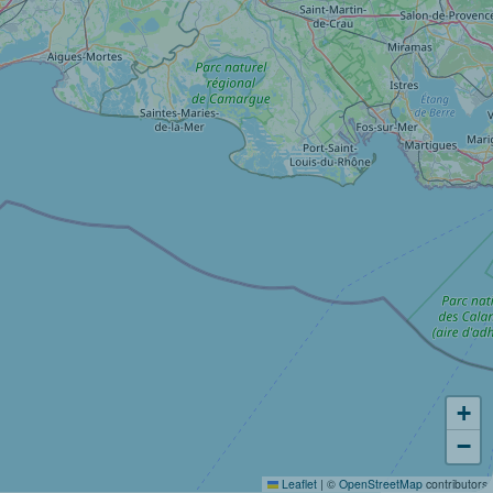
+
−
Leaflet
|
©
OpenStreetMap
contributors