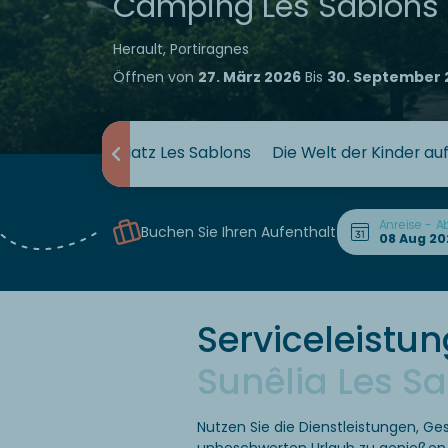
Camping Les Sablons
Herault, Portiragnes
Öffnen von
27. März 2026
Bis
30. September 
nêlia-Campingplatz Les Sablons
Die Welt der Kinder a
Anreise - A
Buchen Sie Ihren Aufenthalt
Serviceleistu
Sunêlia Les S
Nutzen Sie die Dienstleistungen, G