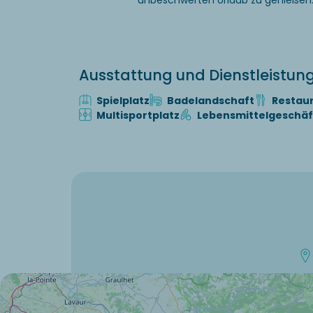
unbeschwerten Urlaub zu genießen
Ausstattung und Dienstleistu
Spielplatz
Badelandschaft
Restau
Multisportplatz
Lebensmittelgeschäf