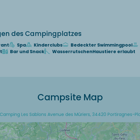
.
ngen des Campingplatzes
rant
Spa
Kinderclubs
Bedeckter Swimmingpool
t
Bar und Snack
Wasserrutschen
Haustiere erlaubt
Campsite Map
Camping Les Sablons Avenue des Mûriers, 34420 Portiragnes-Pl