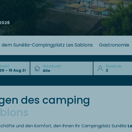
2026
uf dem Sunêlia-Campingplatz Les Sablons
Gastronomie
bfahrt
Unterkunft
Reisende
ngen des camping
ablons
eschäfte und den Komfort, den Ihnen Ihr Campingplatz Sunêlia
L