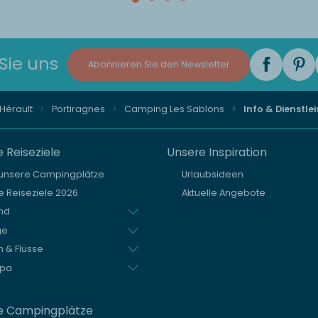
Sie uns
Abonnieren Sie den Newsletter
Hérault
Portiragnes
Camping Les Sablons
Info & Dienstle
 Reiseziele
Unsere Inspiration
 unsere Campingplätze
Urlaubsideen
 Reiseziele 2026
Aktuelle Angebote
nd
ge
 & Flüsse
opa
e Campingplätze