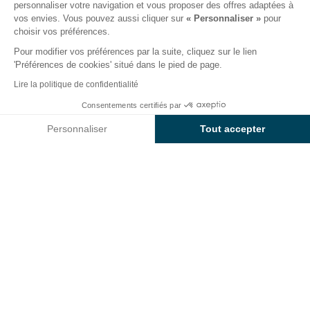
personnaliser votre navigation et vous proposer des offres adaptées à
Le camping
Hébergements
Activités
Autour de l
vos envies. Vous pouvez aussi cliquer sur
« Personnaliser »
pour
choisir vos préférences.
Pour modifier vos préférences par la suite, cliquez sur le lien
'Préférences de cookies' situé dans le pied de page.
Retour
Lire la politique de confidentialité
Hébergement Sunêlia Mobil-
Consentements certifiés par
Réserver
Indisponible sur ces dates
Home Luxe
Personnaliser
Tout accepter
du Camping Les Sablons
Axeptio consent
Plateforme de Gestion du Consentement : Personnalisez vos O
Notre plateforme vous permet d'adapter et de gérer vos paramètr
LOCATION
1 / 5