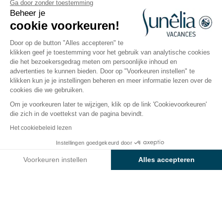
Camping Les Sablons
Ga door zonder toestemming
Beheer je
cookie voorkeuren!
Herault, Portiragnes
Open van
27 maart 2026
Tot
30 september 2026
Door op de button "Alles accepteren" te
klikken geef je toestemming voor het gebruik van analytische cookies
die het bezoekersgedrag meten om persoonlijke inhoud en
advertenties te kunnen bieden. Door op "Voorkeuren instellen" te
De camping
Accommodaties
Activiteiten
Rondo
klikken kun je je instellingen beheren en meer informatie lezen over de
cookies die we gebruiken.
Om je voorkeuren later te wijzigen, klik op de link 'Cookievoorkeuren'
die zich in de voettekst van de pagina bevindt.
Terug
Het cookiebeleid lezen
Accommodatie Sunêlia Mobil-
Instellingen goedgekeurd door
Boek
Niet beschikbaar op deze data
Home Luxe
Voorkeuren instellen
Alles accepteren
van Camping Les Sablons
Axeptio consent
Toestemmingsbeheerplatform: Personaliseer uw opties
Ons platform stelt u in staat om uw privacy-instellingen naar 
HUURACCOMMODATIE
1 / 5