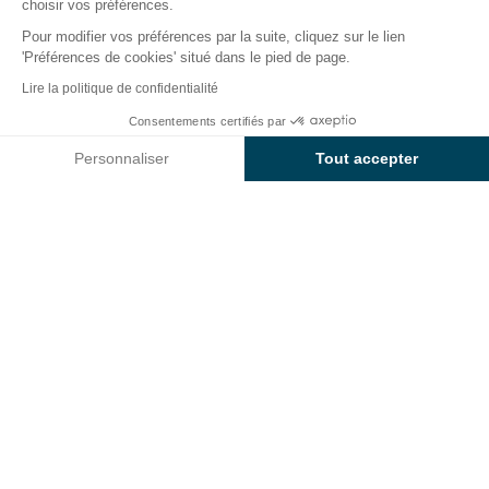
choisir vos préférences.
Pour modifier vos préférences par la suite, cliquez sur le lien
'Préférences de cookies' situé dans le pied de page.
Retour
Lire la politique de confidentialité
Hébergement Sunêlia Mobil-
Consentements certifiés par
Réserver
Indisponible sur ces dates
Home Luxe
Personnaliser
Tout accepter
du Camping Les Sablons
Axeptio consent
Plateforme de Gestion du Consentement : Personnalisez vos O
Notre plateforme vous permet d'adapter et de gérer vos paramètr
LOCATION
1 / 6