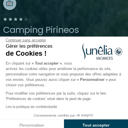
Camping Pirineos
Continuer sans accepter
Boltaña, Aragon, Espagne
Gérer les préférences
Ouvert du
26 mars 2026
au
13 octobre
de Cookies !
2026
En cliquant sur
« Tout accepter »
, vous
activez les cookies utiles pour améliorer la performance du site,
personnaliser votre navigation et vous proposer des offres adaptées à
s
Activités
Autour de l'eau
Monde de l'enfant
Re
vos envies. Vous pouvez aussi cliquer sur
« Personnaliser »
pour
choisir vos préférences.
Pour modifier vos préférences par la suite, cliquez sur le lien
Monde de l'enfant du camping
'Préférences de cookies' situé dans le pied de page.
wecamp Pirineos
Lire la politique de confidentialité
Consentements certifiés par
Parce que les vacances sont particulièrement
Voir prix et disponibilités
importantes dans la vie d'un enfant, notre
camping 4
Personnaliser
Tout accepter