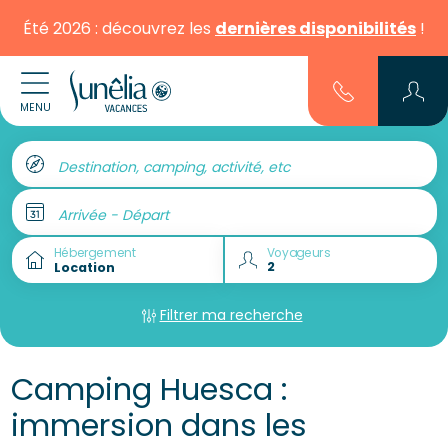
Été 2026 : découvrez les
dernières disponibilités
!
MENU
Destination, camping, activité, etc
Arrivée - Départ
Hébergement
Voyageurs
Filtrer ma recherche
Camping Huesca :
immersion dans les