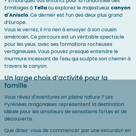
? Embarquez vos enfants pour la randonnée des
Ermitages à
Tella
ou explorez le majestueux
canyon
d'Anisclo
. Ce dernier est l’un des deux plus grand
d’Europe.
Vous le verrez, il n’a rien à envoyer à son cousin
américain. Ce parcours est un véritable spectacle
pour les yeux, avec ses formations rocheuses
vertigineuses. Vous pouvez presque entendre le
murmure incessant de l'eau qui sculpte son chemin à
travers le canyon.
Un large choix d’activité pour la
famille
Vous rêvez d'aventures en pleine nature ? Les
Pyrénées aragonaises représentent la destination
idéale pour les amateurs de sensations fortes et de
découverte.
Que diriez-vous de commencer par une excursion en