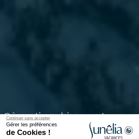
Où partir en hiver : votre
Continuer sans accepter
escapade en montagne
Gérer les préférences
de Cookies !