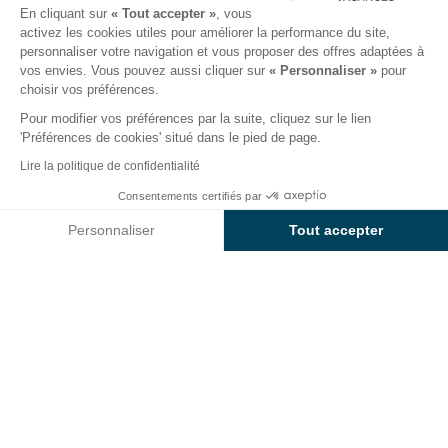
Publié le 20/12/2024
En cliquant sur
« Tout accepter »
, vous
activez les cookies utiles pour améliorer la performance du site,
personnaliser votre navigation et vous proposer des offres adaptées à
Hello les voyageurs ! Envie de faire une pause en
vos envies. Vous pouvez aussi cliquer sur
« Personnaliser »
pour
famille en hiver ?
choisir vos préférences.
Pour modifier vos préférences par la suite, cliquez sur le lien
Et si vous profitiez des mois d’hiver pour vous offrir un
'Préférences de cookies' situé dans le pied de page.
break bienfaisant avec votre petite tribu ? Des plages
Lire la politique de confidentialité
de sable blanc de la côte fleurie italienne jusqu’aux
montagnes immaculées des
Alpes
; planifiez votre
Consentements certifiés par
séjour familial et vivez de belles expériences
Personnaliser
Tout accepter
découvertes.
Axeptio consent
Plateforme de Gestion du Consentement : Personnalisez vos O
Pour vos
vacances au ski en famille
, appréciez
Notre plateforme vous permet d'adapter et de gérer vos paramètr
votre chalet en bois avec vue imprenable sur les
pistes. Pendant que certains s’initient à de
nouveaux
sports de glisse
en montagne, d’autres préfèrent
passer l’hiver au soleil dans les stations balnéaires
européennes. Dépourvues de touristes, posez vos
valises sur la
Costa Brava
, en
Italie
ou sur les