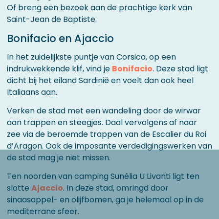
Of breng een bezoek aan de prachtige kerk van
Saint-Jean de Baptiste.
Bonifacio en Ajaccio
In het zuidelijkste puntje van Corsica, op een
indrukwekkende klif, vind je
Bonifacio
. Deze stad ligt
dicht bij het eiland Sardinië en voelt dan ook heel
Italiaans aan.
Verken de stad met een wandeling door de wirwar
aan trappen en steegjes. Daal vervolgens af naar
zee via de beroemde trappen van de Escalier du Roi
d’Aragon. Ook de imposante verdedigingswerken van
de stad mag je niet missen.
Ten noorden van camping Sunêlia U Livanti ligt ten
slotte
Ajaccio
. In deze stad, omringd door
sinaasappel- en olijfbomen, ga je helemaal op in de
mediterrane sfeer.