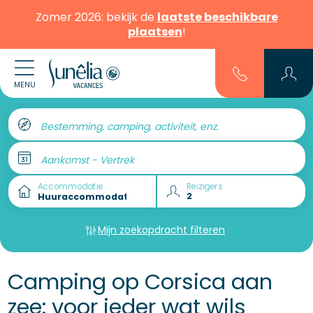
Zomer 2026: bekijk de
laatste beschikbare
plaatsen
!
MENU
Bestemming, camping, activiteit, enz.
Aankomst - Vertrek
Accommodatie
Reizigers
Mijn zoekopdracht filteren
Camping op Corsica aan
zee: voor ieder wat wils