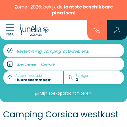
Zomer 2026: bekijk de
laatste beschikbare
plaatsen
!
MENU
Bestemming, camping, activiteit, enz.
Aankomst - Vertrek
Accommodatie
Reizigers
Mijn zoekopdracht filteren
Camping Corsica westkust