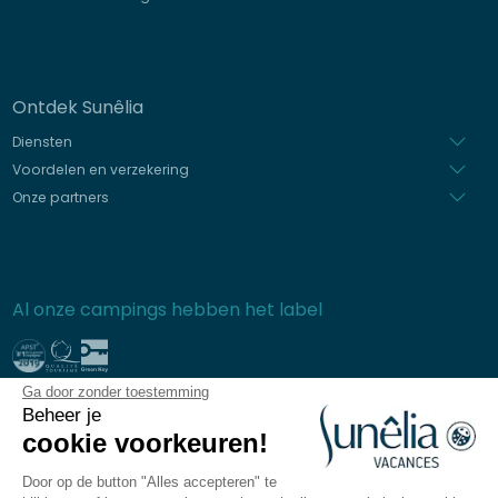
Ontdek Sunêlia
Diensten
Voordelen en verzekering
Onze partners
Al onze campings hebben het label
Ga door zonder toestemming
Beveiligde betaling
Beheer je
cookie voorkeuren!
Door op de button "Alles accepteren" te