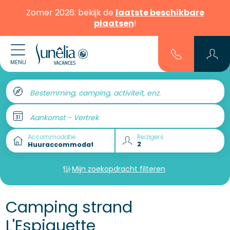
Zomer 2026: bekijk de
laatste beschikbare
plaatsen
!
MENU
Bestemming, camping, activiteit, enz.
Aankomst - Vertrek
Accommodatie
Reizigers
Mijn zoekopdracht filteren
Camping strand
L'Espiguette