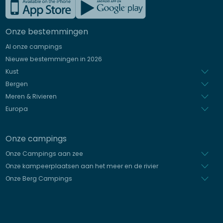
Frans
Engels
Onze bestemmingen
Duits
Al onze campings
Italiaans
Nieuwe bestemmingen in 2026
Spaans
Kust
Bergen
Meren & Rivieren
Europa
Onze campings
Onze Campings aan zee
Onze kampeerplaatsen aan het meer en de rivier
Onze Berg Campings