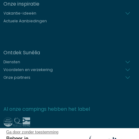
Onze inspiratie
Vakantie-ideeën
Actuele Aanbiedingen
Ontdek Sunêlia
Diensten
Voordelen en verzekering
Onze partners
Al onze campings hebben het label
Ga door zonder toestemming
Beveiligde betaling
Beheer je