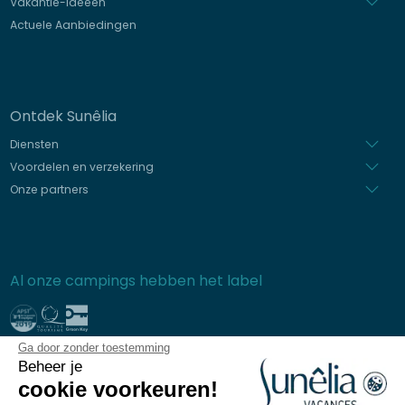
Vakantie-ideeën
Actuele Aanbiedingen
Ontdek Sunêlia
Diensten
Voordelen en verzekering
Onze partners
Al onze campings hebben het label
Ga door zonder toestemming
Beveiligde betaling
Beheer je
cookie voorkeuren!