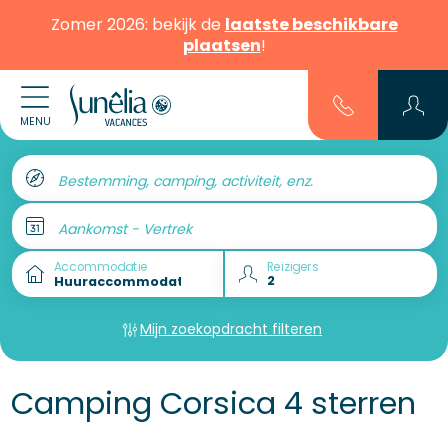
Zomer 2026: bekijk de
laatste beschikbare
plaatsen
!
MENU
Bestemming, camping, activiteit, enz.
Aankomst - Vertrek
Accommodatie
Reizigers
Mijn zoekopdracht filteren
Camping Corsica 4 sterren