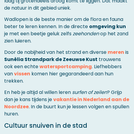
laag tij grotendeels droog komt te liggen. Dat maakt
de natuur in dit gebied uniek.
Wadlopen is de beste manier om de flora en fauna
beter te leren kennen. In de directe
omgeving kun
je met een beetje geluk zelfs
zeehonden
op het zand
zien luieren.
Door de nabijheid van het strand en diverse
meren
is
Sunêlia Strandpark de Zeeuwse Kust
trouwens
ook een echte
watersportcamping
. Liefhebbers
van
vissen
komen hier gegarandeerd aan hun
trekken.
En heb je altijd al willen leren
surfen
of zeilen
? Grijp
dan je kans tijdens je
vakantie in Nederland aan de
Noordzee
. In de buurt kun je lessen volgen en spullen
huren.
Cultuur snuiven in de stad