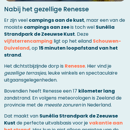
Nabij het gezellige Renesse
Er zijn veel
campings aan de kust
, maar een van de
mooiste
campings aan zee
is toch wel
Sunêlia
Strandpark de Zeeuwse Kust
. Deze
vijfsterrencamping
ligt op het eiland
Schouwen-
Duiveland
, op
15 minuten loopafstand van het
strand
.
Het dichtstbijzijnde dorp is
Renesse
. Hier vind je
gezellige terrasjes
, leuke winkels en spectaculaire
uitgaansgelegenheden.
Bovendien heeft Renesse een 17
kilometer lang
zandstrand. En volgens meteorologen is Zeeland de
provincie met de
meeste zonuren
in Nederland.
Dat maakt van
Sunêlia Strandpark de Zeeuwse
Kust
de perfecte uitvalsbasis voor je
vakantie aan
het strand
. Hier kun je niet alleen genieten van de