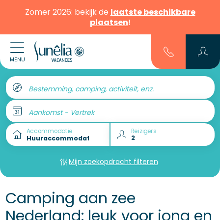
Zomer 2026: bekijk de
laatste beschikbare
plaatsen
!
MENU
Bestemming, camping, activiteit, enz.
Aankomst - Vertrek
Accommodatie
Reizigers
Mijn zoekopdracht filteren
Camping aan zee
Nederland: leuk voor jong en