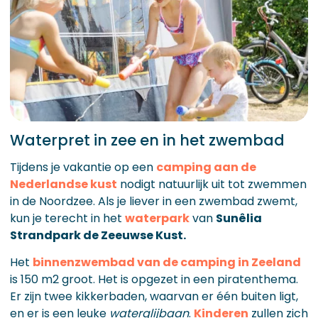
Waterpret in zee en in het zwembad
Tijdens je vakantie op een
camping aan de
Nederlandse kust
nodigt natuurlijk uit tot zwemmen
in de Noordzee. Als je liever in een zwembad zwemt,
kun je terecht in het
waterpark
van
Sunêlia
Strandpark de Zeeuwse Kust.
Het
binnenzwembad van de camping in Zeeland
is 150 m2 groot. Het is opgezet in een piratenthema.
Er zijn twee kikkerbaden, waarvan er één buiten ligt,
en er is een leuke
waterglijbaan
.
Kinderen
zullen zich