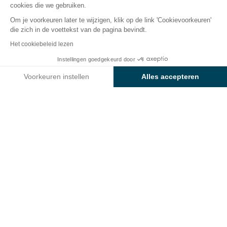
cookies die we gebruiken.
Om je voorkeuren later te wijzigen, klik op de link 'Cookievoorkeuren'
die zich in de voettekst van de pagina bevindt.
Terug
Het cookiebeleid lezen
DIM - LEISURE COMFORT 2
Instellingen goedgekeurd door
Boek
Niet beschikbaar op deze data
slaapkamers - slaapplaatsen
Voorkeuren instellen
Alles accepteren
voor 4 personen - 25 m² - terras
Axeptio consent
Toestemmingsbeheerplatform: Personaliseer uw opties
met parasol
Ons platform stelt u in staat om uw privacy-instellingen naar 
van Camping Le Tropicana
HUURACCOMMODATIE
1 / 9