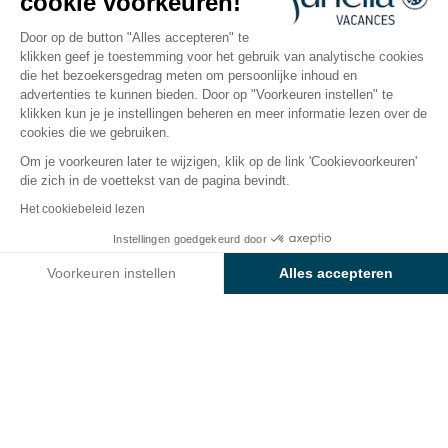
cookie voorkeuren!
Saint-Jean-de-Monts, Vendée
Open van
11 april 2026
Tot
13 september 2026
Door op de button "Alles accepteren" te
klikken geef je toestemming voor het gebruik van analytische cookies
die het bezoekersgedrag meten om persoonlijke inhoud en
advertenties te kunnen bieden. Door op "Voorkeuren instellen" te
ping
Accommodaties
Activiteiten
Waterpret
Ki
klikken kun je je instellingen beheren en meer informatie lezen over de
cookies die we gebruiken.
Om je voorkeuren later te wijzigen, klik op de link 'Cookievoorkeuren'
Waterpret op camping
die zich in de voettekst van de pagina bevindt.
Sunêlia Le Tropicana
Het cookiebeleid lezen
Instellingen goedgekeurd door
Op
camping Sunêlia Le Tropicana
kan je in een
Bekijk prijzen en beschikbaarheid
waterwereld
duiken die is bedacht voor jong en oud!
Voorkeuren instellen
Alles accepteren
Ben je een liefhebber van zwemmen, ontspannen in
Axeptio consent
Toestemmingsbeheerplatform: Personaliseer uw opties
de zon of kijken naar je kinderen die lachen op de
Ons platform stelt u in staat om uw privacy-instellingen naar 
glijbanen? Elk moment belooft gedeeld geluk!