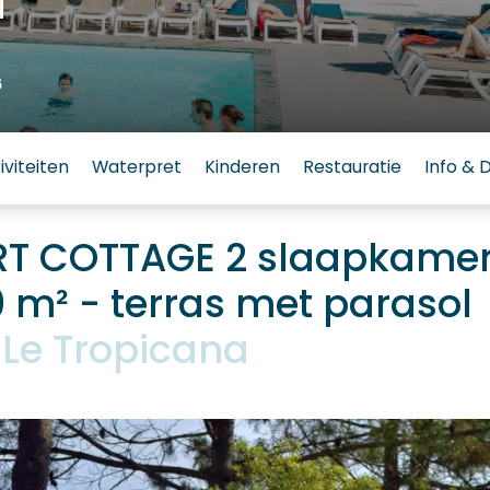
a
6
iviteiten
Waterpret
Kinderen
Restauratie
Info & 
T COTTAGE 2 slaapkamers
0 m² - terras met parasol
Le Tropicana