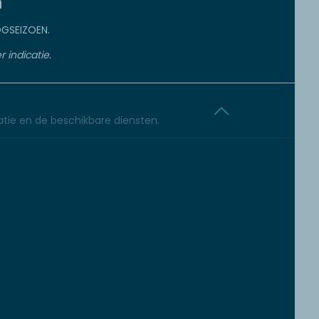
n
GSEIZOEN.
r indicatie.
tie en de beschikbare diensten.