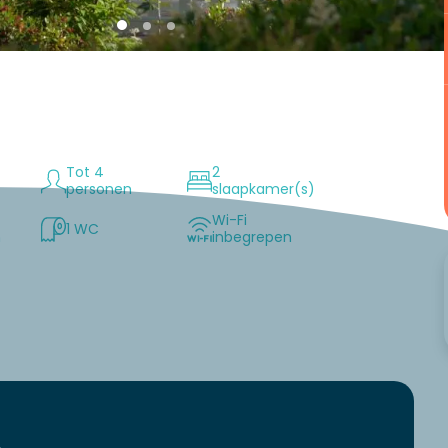
Tot 4
2
personen
slaapkamer(s)
Wi-Fi
1 WC
n
inbegrepen