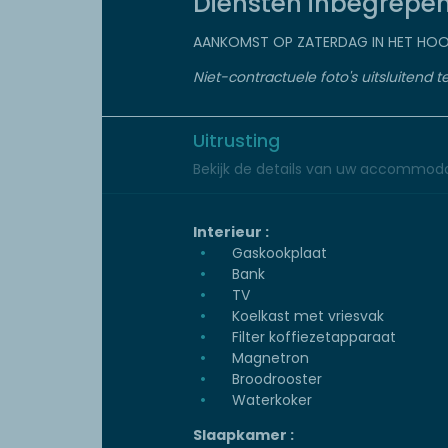
Diensten inbegrepe
AANKOMST OP ZATERDAG IN HET HOO
Niet-contractuele foto's uitsluitend te
Uitrusting
Bekijk de details van uw accommoda
Interieur :
Gaskookplaat
Bank
TV
Koelkast met vriesvak
Filter koffiezetapparaat
Magnetron
Broodrooster
Waterkoker
Slaapkamer :