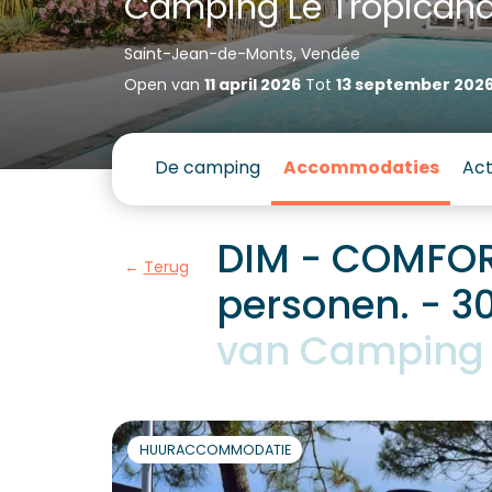
Camping Le Tropican
Saint-Jean-de-Monts, Vendée
Open van
11 april 2026
Tot
13 september 202
De camping
Accommodaties
Act
DIM - COMFOR
Terug
personen. - 3
van Camping 
HUURACCOMMODATIE