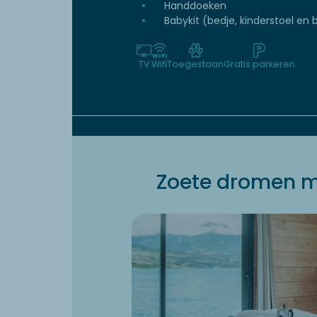
Handdoeken
Babykit (bedje, kinderstoel en b
TV
Wifi
Toegestaan
Gratis parkeren
Zoete dromen m