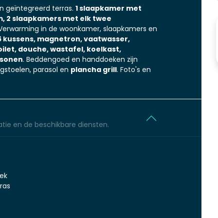
n geïntegreerd terras.
1 slaapkamer met
, 2 slaapkamers met elk twee
 Verwarming in de woonkamer, slaapkamers en
6 kussens, magnetron, vaatwasser,
let, douche, wastafel, koelkast,
rsonen
. Beddengoed en handdoeken zijn
ligstoelen, parasol en
plancha grill
. Foto's en
tie en de beschikbare diensten.
ek
ras