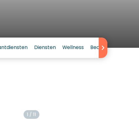
antdiensten
Diensten
Wellness
Beoordeling
1 / 11