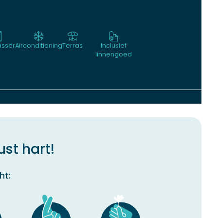
sser
Airconditioning
Terras
Inclusief
linnengoed
st hart!
ht: