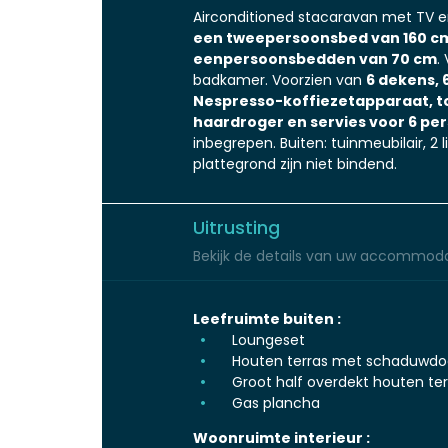
Airconditioned stacaravan met TV e
een tweepersoonsbed van 160 cm
eenpersoonsbedden van 70 cm
.
badkamer. Voorzien van
6 dekens, 
Nespresso-koffiezetapparaat, toi
haardroger en servies voor 6 pe
inbegrepen. Buiten: tuinmeubilair, 2 
plattegrond zijn niet bindend.
Uitrusting
Bekijk de details van uw accommoda
Leefruimte buiten :
Loungeset
Houten terras met schaduwdo
Groot half overdekt houten ter
Gas plancha
Woonruimte interieur :