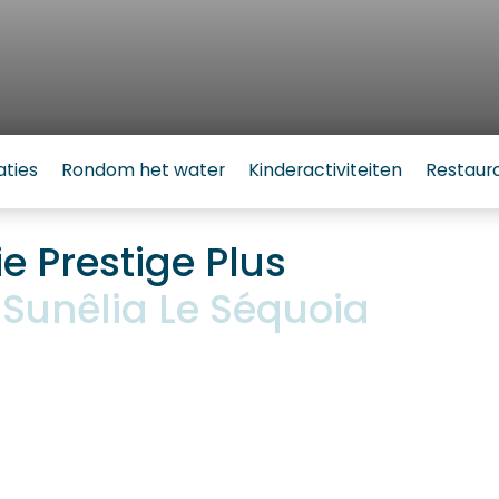
ties
Rondom het water
Kinderactiviteiten
Restaur
 Prestige Plus
Sunêlia Le Séquoia