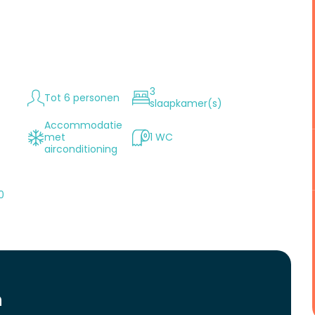
3
Tot 6 personen
slaapkamer(s)
Accommodatie
met
1 WC
n
airconditioning
0
n