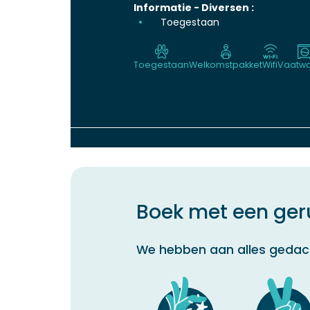
Informatie - Diversen :
Toegestaan
Toegestaan
Welkomstpakket
Wifi
Vaatwa
Boek met een geru
We hebben aan alles gedac