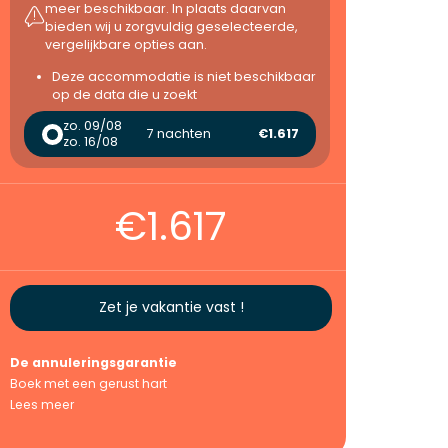
meer beschikbaar. In plaats daarvan
bieden wij u zorgvuldig geselecteerde,
vergelijkbare opties aan.
Deze accommodatie is niet beschikbaar
op de data die u zoekt
zo. 09/08
7 nachten
€1.617
zo. 16/08
€1.617
Zet je vakantie vast !
De annuleringsgarantie
Boek met een gerust hart
Lees meer