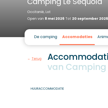
Camping Le Séquoia
Occitanië, Lot
Open van
8 mei 2026
Tot
20 september 2026
De camping
Accomodaties
Anima
Accommodatie
Terug
van Camping 
HUURACCOMMODATIE