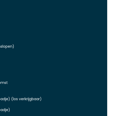
slopen)
omst
adje) (los verkrijgbaar)
badje)