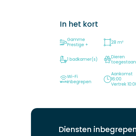
In het kort
Gamme
28 m²
Prestige +
Dieren
1 badkamer(s)
toegestaa
Aankomst
Wi-Fi
16:00
inbegrepen
Vertrek 10:0
Diensten inbegrepe