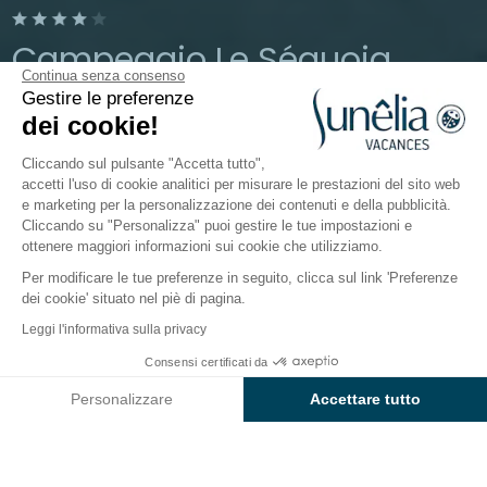
Campeggio Le Séquoia
Continua senza consenso
Gestire le preferenze
Occitania, Lot
dei cookie!
Aperto da
8 maggio 2026
Al
20 settembre 2026
Cliccando sul pulsante "Accetta tutto",
accetti l'uso di cookie analitici per misurare le prestazioni del sito web
e marketing per la personalizzazione dei contenuti e della pubblicità.
Il campeggio
Alloggi
Animazioni
Intorno all'acqu
Cliccando su "Personalizza" puoi gestire le tue impostazioni e
ottenere maggiori informazioni sui cookie che utilizziamo.
Per modificare le tue preferenze in seguito, clicca sul link 'Preferenze
dei cookie' situato nel piè di pagina.
Indietro
Leggi l'informativa sulla privacy
Alloggio Prestige Plus
Consensi certificati da
Prenota
Non disponibile in queste date
di Campeggio Sunêlia Le
Personalizzare
Accettare tutto
Séquoia
Axeptio consent
Piattaforma di Gestione del Consenso: Personalizza le tue opzi
La nostra piattaforma ti consente di personalizzare e gestire le