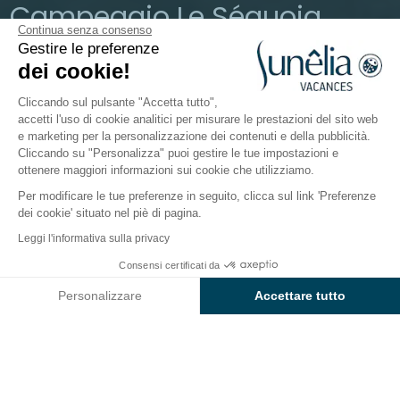
Campeggio Le Séquoia
Continua senza consenso
Gestire le preferenze
Occitania, Lot
dei cookie!
Aperto da
8 maggio 2026
Al
20 settembre 2026
Cliccando sul pulsante "Accetta tutto",
accetti l'uso di cookie analitici per misurare le prestazioni del sito web
e marketing per la personalizzazione dei contenuti e della pubblicità.
Il campeggio
Alloggi
Animazioni
Intorno all'acqu
Cliccando su "Personalizza" puoi gestire le tue impostazioni e
ottenere maggiori informazioni sui cookie che utilizziamo.
Per modificare le tue preferenze in seguito, clicca sul link 'Preferenze
Animazione al campeggio
dei cookie' situato nel piè di pagina.
Sunêlia Le Séquoia
Leggi l'informativa sulla privacy
Consensi certificati da
Desideri una vacanza all’insegna di
sport,
Controlla prezzi e disponibilità
convivialità e festa
? Nel cuore dei meravigliosi
Personalizzare
Accettare tutto
paesaggi del Quercy
, il
Camping Sunêlia Le
Axeptio consent
Piattaforma di Gestione del Consenso: Personalizza le tue opzi
Séquoia
offre un programma di animazione
La nostra piattaforma ti consente di personalizzare e gestire le
variegato, pensato per
tutta la famiglia
.
Di
giorno
, partecipa alle nostre
attività sportive e