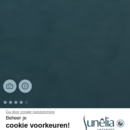
Camping Le Séquoia
Ga door zonder toestemming
Beheer je
cookie voorkeuren!
Occitanië, Lot