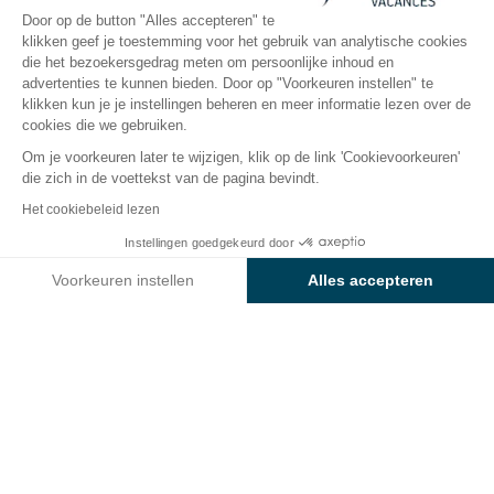
Open van
8 mei 2026
Tot
20 september 2026
Door op de button "Alles accepteren" te
klikken geef je toestemming voor het gebruik van analytische cookies
die het bezoekersgedrag meten om persoonlijke inhoud en
advertenties te kunnen bieden. Door op "Voorkeuren instellen" te
Accomodaties
Animaties
Rondom het water
Kin
klikken kun je je instellingen beheren en meer informatie lezen over de
cookies die we gebruiken.
Om je voorkeuren later te wijzigen, klik op de link 'Cookievoorkeuren'
Waterpret op camping
die zich in de voettekst van de pagina bevindt.
Sunêlia Le Séquoia
Het cookiebeleid lezen
Instellingen goedgekeurd door
Een waterpark voor het hele gezin in het hart van
Bekijk prijzen en beschikbaarheid
de Dordogne-vallei!
Voorkeuren instellen
Alles accepteren
Axeptio consent
Toestemmingsbeheerplatform: Personaliseer uw opties
Zin in een vakantie vol waterpret en ontspanning?
Ontdek het
190 m² grote waterpark
van Camping
Ons platform stelt u in staat om uw privacy-instellingen naar 
Sunêlia Le Séquoia! Met een
overdekt en verwarmd
zwembad, sportbad, speelse peuterbad
en een
glijbanenzone met
kronkelglijbanen en multi-lane
glijbanen
, beleven jong en oud verfrissende en
onvergetelijke momenten.