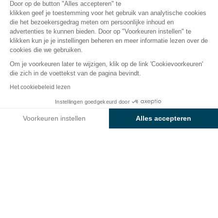
Open van
4 april 2026
Tot
1 november 2026
Door op de button "Alles accepteren" te
klikken geef je toestemming voor het gebruik van analytische cookies
die het bezoekersgedrag meten om persoonlijke inhoud en
advertenties te kunnen bieden. Door op "Voorkeuren instellen" te
deren
Restauratie
Info & Diensten
Beoordelingen
klikken kun je je instellingen beheren en meer informatie lezen over de
cookies die we gebruiken.
Om je voorkeuren later te wijzigen, klik op de link 'Cookievoorkeuren'
Klantenbeoordelingen
die zich in de voettekst van de pagina bevindt.
Sunêlia l’Erreka
Het cookiebeleid lezen
Instellingen goedgekeurd door
Bekijk prijzen en beschikbaarheid
Voorkeuren instellen
Alles accepteren
6.9
/10
(3/370
Axeptio consent
Toestemmingsbeheerplatform: Personaliseer uw opties
beoordelingen)
Ons platform stelt u in staat om uw privacy-instellingen naar 
Filter onze beoordelingen
Nederlands