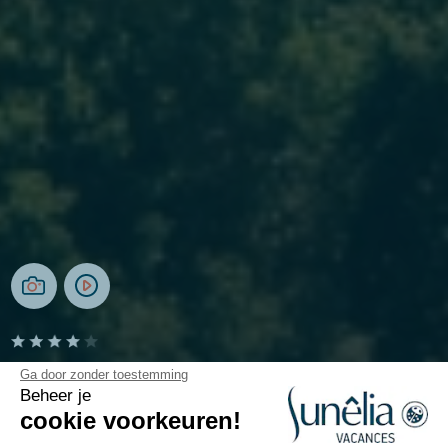
Camping Erreka
Ga door zonder toestemming
Beheer je
cookie voorkeuren!
Bidart, Baskenland