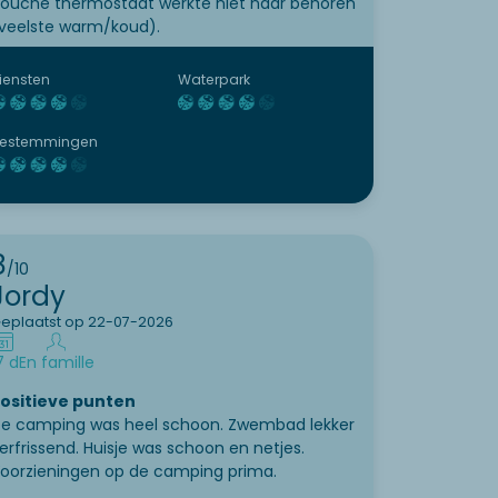
ouche thermostaat werkte niet naar behoren
veelste warm/koud).
iensten
Waterpark
estemmingen
8
/10
Jordy
eplaatst op 22-07-2026
7 d
En famille
ositieve punten
e camping was heel schoon. Zwembad lekker
erfrissend. Huisje was schoon en netjes.
oorzieningen op de camping prima.