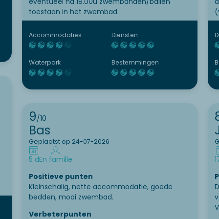
eventueel na 19.00u zwembanden/ballen
d
toestaan in het zwembad.
(
Accommodaties
Diensten
D
Waterpark
Bestemmingen
B
9
/10
Bas
Geplaatst op 24-07-2026
G
5 d
En famille
1
Positieve punten
P
Kleinschalig, nette accommodatie, goede
D
bedden, mooi zwembad.
v
V
Verbeterpunten