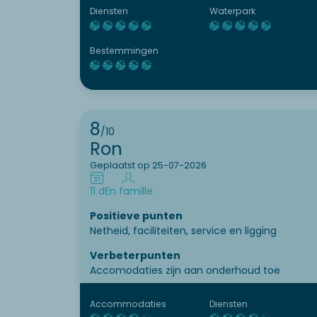
Als enige verbeterpunt zouden de
Diensten
Waterpark
douchekranen makkelijker en beter instelbaar
mogen zijn.
Bestemmingen
8
/10
Ron
Geplaatst op 25-07-2026
11 d
En famille
Positieve punten
Netheid, faciliteiten, service en ligging
Verbeterpunten
Accomodaties zijn aan onderhoud toe
Accommodaties
Diensten