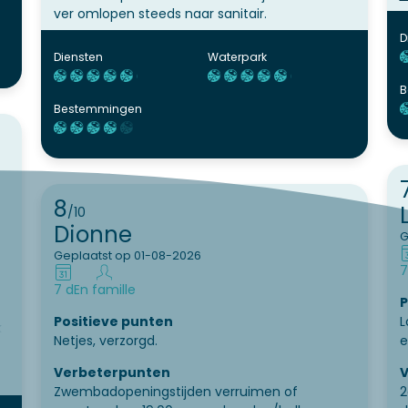
ver omlopen steeds naar sanitair.
s
d
D
w
Diensten
Waterpark
n
B
Bestemmingen
8
/10
Dionne
G
Geplaatst op 01-08-2026
7
7 d
En famille
P
Positieve punten
L
k
Netjes, verzorgd.
e
Verbeterpunten
V
Zwembadopeningstijden verruimen of
2