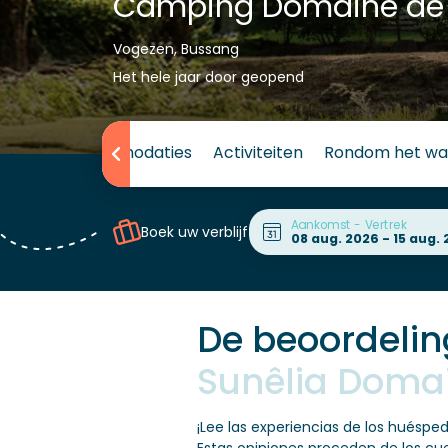
Camping Domaine d
Vogezen, Bussang
Het hele jaar door geopend
mping
Accommodaties
Activiteiten
Rondom het wa
Aankomst - Vertrek
Boek uw verblijf
De beoordelin
Sunêlia Doma
¡Lee las experiencias de los huésp