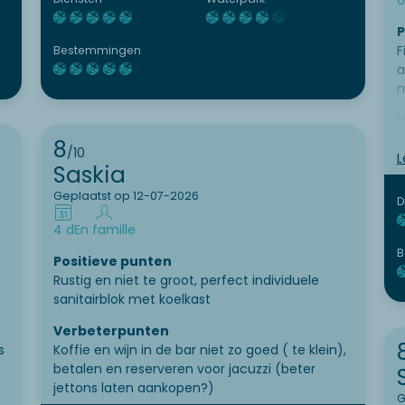
6
P
F
Bestemmingen
a
m
V
V
8
/10
t
L
Saskia
c
i
Geplaatst op 12-07-2026
D
v
4 d
En famille
b
B
Positieve punten
Rustig en niet te groot, perfect individuele
sanitairblok met koelkast
Verbeterpunten
s
Koffie en wijn in de bar niet zo goed ( te klein),
betalen en reserveren voor jacuzzi (beter
jettons laten aankopen?)
G