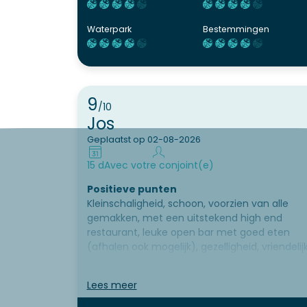
Waterpark
Bestemmingen
9
/10
Jos
Geplaatst op 02-08-2026
15 d
Avec votre conjoint(e)
Positieve punten
Kleinschaligheid, schoon, voorzien van alle
gemakken, met een uitstekend high end
restaurant, leuke open bar met goed eten
(afhalen ook mogelijk), gezelligheid, vriendelij
en vrolijk personeel, mooi zwembad, veel
outdoor activiteiten mogelijk.
Lees meer
Verbeterpunten