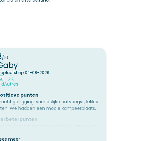
ancia en este destino.
8
/10
Gaby
eplaatst op 04-08-2026
 d
Autres
ositieve punten
rachtige ligging, vriendelijke ontvangst, lekker
ten. We hadden een mooie kampeerplaats.
erbeterpunten
e misten een camping winkeltje aangezien
upermarkten best ver uit de buurt zijn. Het
anitair ziet er redelijk uit, maar niet erg
ees meer