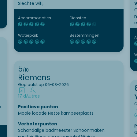
Slechte wifi,
V
C
n
Accommodaties
Diensten
e
Waterpark
Bestemmingen
A
W
5
/10
Riemens
Geplaatst op 06-08-2026
17 d
Autres
G
p
Positieve punten
Mooie locatie Nette kampeerplaats
6
Verbeterpunten
P
Schandalige badmeester Schoonmaken
G
sanitair Geen campingwinkel Weinig