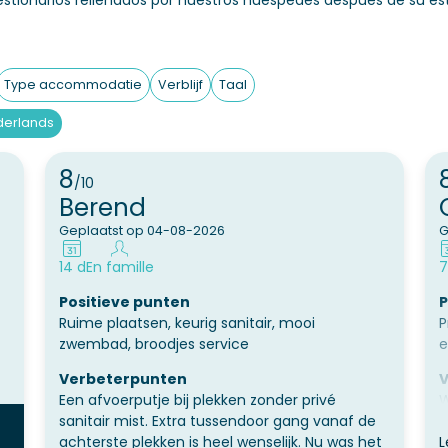
estionarios rellenados por nuestros huéspedes después de su est
Type accommodatie
Verblijf
Taal
derlands
8
/10
Berend
Geplaatst op 04-08-2026
G
14 d
En famille
7
Positieve punten
P
Ruime plaatsen, keurig sanitair, mooi
P
zwembad, broodjes service
e
Verbeterpunten
V
Een afvoerputje bij plekken zonder privé
W
sanitair mist. Extra tussendoor gang vanaf de
s
achterste plekken is heel wenselijk. Nu was het
s
L