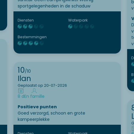
b
sportgelegenheden in de schaduw
v
V
Diensten
Waterpark
D
v
t
Bestemmingen
v
D
10
/10
B
Ilan
Geplaatst op 20-07-2026
8 d
En famille
Positieve punten
Goed verzorgd, schoon en grote
kampeerplekke
G
Diensten
Waterpark