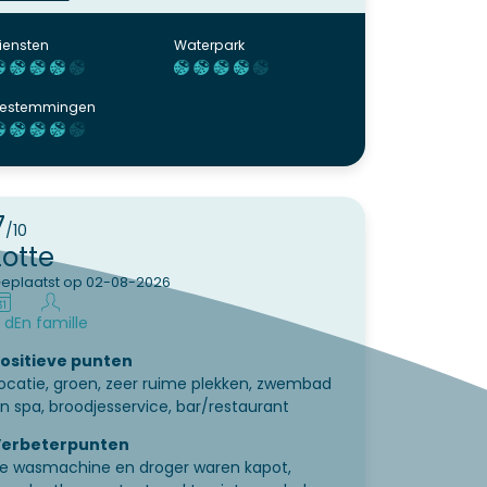
choon. Wij hadden geluk met de kampeerplek
ie wij hadden, maar er zijn ook echt plekken
iensten
Waterpark
aar ik absoluut niet hadden willen staan. Zoals
aast het wc gebouw!
estemmingen
7
/10
Lotte
eplaatst op 02-08-2026
 d
En famille
ositieve punten
ocatie, groen, zeer ruime plekken, zwembad
n spa, broodjesservice, bar/restaurant
erbeterpunten
e wasmachine en droger waren kapot,