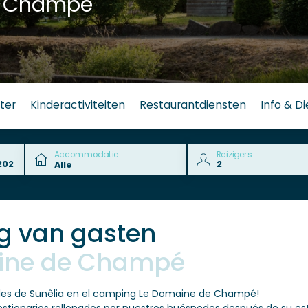
e Champé
ter
Kinderactiviteiten
Restaurantdiensten
Info & D
Accommodatie
Reizigers
g van gasten
ine de Champé
edes de Sunêlia en el camping Le Domaine de Champé!