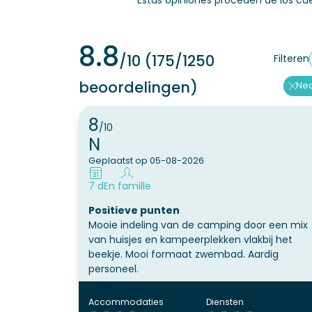
Estas opiniones proceden de los cu
8.8
/10
(175/1250
Filteren
beoordelingen)
Ne
8
/10
N
Geplaatst op 05-08-2026
7 d
En famille
Positieve punten
Mooie indeling van de camping door een mix
van huisjes en kampeerplekken vlakbij het
beekje. Mooi formaat zwembad. Aardig
personeel.
Accommodaties
Diensten