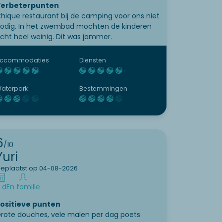
erbeterpunten
hique restaurant bij de camping voor ons niet
odig. In het zwembad mochten de kinderen
cht heel weinig. Dit was jammer.
ccommodaties
Diensten
aterpark
Bestemmingen
6
/10
Yuri
eplaatst op 04-08-2026
 d
En famille
ositieve punten
rote douches, vele malen per dag poets